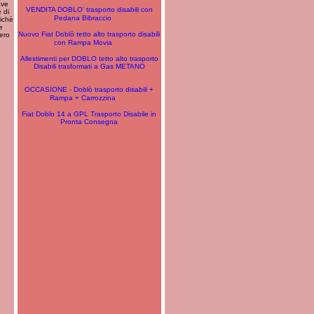
ave
VENDITA DOBLO' trasporto disabili con
 di
Pedana Bibraccio
oichè
e
Nuovo Fiat Doblò tetto alto trasporto disabili
ero
con Rampa Movia
Allestimenti per DOBLO tetto alto trasporto
Disabili trasformati a Gas METANO
OCCASIONE - Doblò trasporto disabili +
Rampa + Carrozzina
Fiat Doblo 14 a GPL Trasporto Disabile in
Pronta Consegna