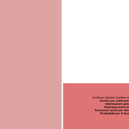
Ausili per disabili, barriere
Ausilio per sollevam
Informazioni pate
Autoriparazioni au
Accessori ausili per disa
Prododotti per il dis