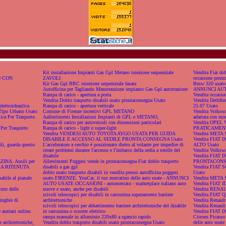
Kit installazione Impianti Gas Gpl Metano iniezione sequenziale
Vendita Fiat dob
O CON
ZAVOLI
occasione prezzo
Kit Gas Gpl BRC iniezione sequenziale fasata
Bmw 320 usato F
Autofficina per Tagliando Manutenzione impianto Gas Gpl autotrazione
ANNUNCI AUT
Rampa di carico - apertura a porta
Vendita occasion
Vendita Doblo trasporto disabili usato prontaconsegna Usato
Vendita Dethfl
elettroidraulica
Rampa di carico - apertura verticale
25.07 Usato
Tipo Urbano Usato
Comune di Firenze incentivi GPL METANO
Vendita Volks
ica Per Trasporto
Aallestimenti Installazioni Impianti di GPL e METANO,
adattata con mo
Rampa di carico per autoveicoli con dimensioni particolari
Vendita OPE
Per Trasporto
Rampa di carico - light e super-light
PRATICAMENT
Vendita VENDESI AUTO TOYOTA AYGO USATA PER GUIDA
Vendita META S
DISABILE E ACCESSO AL SEDILE PRONTA CONSEGNA Usato
Vendita FIAT
ili, guarda questo
L'acceleratore a cerchio è posizionato dietro al volante per impedire di
ALTO Usato
creare problemi durante l'accesso e l'imbarco della sedia a rotelle del
Vendita Volkswa
disabile
Vendita FIAT
A. Ausili per
Allestimenti Poggesi vende in prontaconsegna Fiat doblo trasporto
PRONTACONSE
R LA RITENUTA
disabili a gas gpl
Vendita FIAT
doblo usato trasporto disabili in vendita presso autofficina poggesi
Usato
sabile al pianale
usato FIRENZE. YouCar, il tuo mercatino delle auto usate - ANNUNCI
Vendita META S
AUTO USATE OCCASIONI - automercato - marketplace italiano auto
Vendita FIAT 
curo delle
nuove e usate, anche per disabili
Vendita RENA
scivoli telescopici per disabili in carrozzina superamento barriere
Vendita FIAT Q
inghie di
architettoniche
Vendita Renault
scivoli telescopici per abbattimento barriere architettoniche del disabile
Vendita Renault
nziani online.
in carrozzina o scooter elettrico
Vendita FIAT
rampa manuale in alluminio 220x80 a sgancio rapido
Citroen Picasso
 architettoniche,
Vendita doblo trasporto disabili usato prontaconsegna Usato
delle auto us