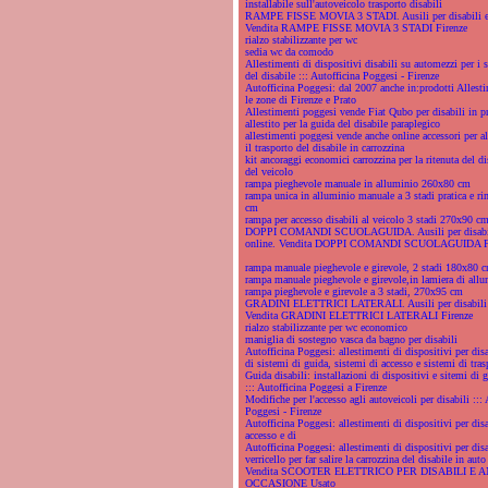
installabile sull'autoveicolo trasporto disabili
RAMPE FISSE MOVIA 3 STADI. Ausili per disabili e a
Vendita RAMPE FISSE MOVIA 3 STADI Firenze
rialzo stabilizzante per wc
sedia wc da comodo
Allestimenti di dispositivi disabili su automezzi per i s
del disabile ::: Autofficina Poggesi - Firenze
Autofficina Poggesi: dal 2007 anche in:prodotti Allest
le zone di Firenze e Prato
Allestimenti poggesi vende Fiat Qubo per disabili in p
allestito per la guida del disabile paraplegico
allestimenti poggesi vende anche online accessori per all
il trasporto del disabile in carrozzina
kit ancoraggi economici carrozzina per la ritenuta del di
del veicolo
rampa pieghevole manuale in alluminio 260x80 cm
rampa unica in alluminio manuale a 3 stadi pratica e r
cm
rampa per accesso disabili al veicolo 3 stadi 270x90 c
DOPPI COMANDI SCUOLAGUIDA. Ausili per disabili
online. Vendita DOPPI COMANDI SCUOLAGUIDA Fi
rampa manuale pieghevole e girevole, 2 stadi 180x80 
rampa manuale pieghevole e girevole,in lamiera di all
rampa pieghevole e girevole a 3 stadi, 270x95 cm
GRADINI ELETTRICI LATERALI. Ausili per disabili e
Vendita GRADINI ELETTRICI LATERALI Firenze
rialzo stabilizzante per wc economico
maniglia di sostegno vasca da bagno per disabili
Autofficina Poggesi: allestimenti di dispositivi per disa
di sistemi di guida, sistemi di accesso e sistemi di tras
Guida disabili: installazioni di dispositivi e sitemi di g
::: Autofficina Poggesi a Firenze
Modifiche per l'accesso agli autoveicoli per disabili ::: 
Poggesi - Firenze
Autofficina Poggesi: allestimenti di dispositivi per disa
accesso e di
Autofficina Poggesi: allestimenti di dispositivi per disa
verricello per far salire la carrozzina del disabile in auto
Vendita SCOOTER ELETTRICO PER DISABILI E A
OCCASIONE Usato