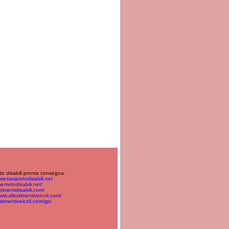
orto disabili pronta consegna.
w.trasportodisabili.net
w.motodisabili.net/
timentidisabili.com/
www.allestimentiveicoli.com/
stimentiveicoli.com/gpl