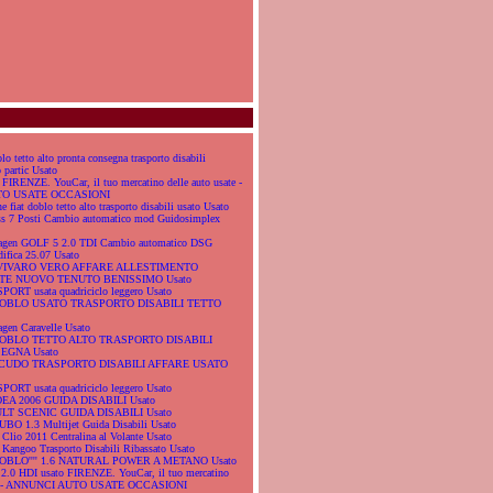
lo tetto alto pronta consegna trasporto disabili
 partic Usato
IRENZE. YouCar, il tuo mercatino delle auto usate -
O USATE OCCASIONI
e fiat doblo tetto alto trasporto disabili usato Usato
ess 7 Posti Cambio automatico mod Guidosimplex
wagen GOLF 5 2.0 TDI Cambio automatico DSG
difica 25.07 Usato
L VIVARO VERO AFFARE ALLESTIMENTO
E NUOVO TENUTO BENISSIMO Usato
PORT usata quadriciclo leggero Usato
 DOBLO USATO TRASPORTO DISABILI TETTO
gen Caravelle Usato
 DOBLO TETTO ALTO TRASPORTO DISABILI
GNA Usato
 SCUDO TRASPORTO DISABILI AFFARE USATO
PORT usata quadriciclo leggero Usato
IDEA 2006 GUIDA DISABILI Usato
ULT SCENIC GUIDA DISABILI Usato
UBO 1.3 Multijet Guida Disabili Usato
 Clio 2011 Centralina al Volante Usato
 Kangoo Trasporto Disabili Ribassato Usato
 DOBLO'''' 1.6 NATURAL POWER A METANO Usato
 2.0 HDI usato FIRENZE. YouCar, il tuo mercatino
ate - ANNUNCI AUTO USATE OCCASIONI