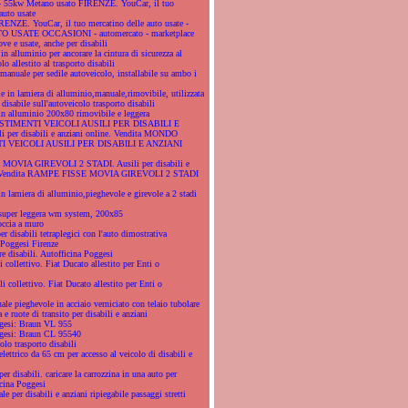
4 55kw Metano usato FIRENZE. YouCar, il tuo
auto usate
ENZE. YouCar, il tuo mercatino delle auto usate -
USATE OCCASIONI - automercato - marketplace
ove e usate, anche per disabili
in alluminio per ancorare la cintura di sicurezza al
lo allestito al trasporto disabili
 manuale per sedile autoveicolo, installabile su ambo i
 in lamiera di alluminio,manuale,rimovibile, utilizzata
 disabile sull'autoveicolo trasporto disabili
n alluminio 200x80 rimovibile e leggera
IMENTI VEICOLI AUSILI PER DISABILI E
 per disabili e anziani online. Vendita MONDO
 VEICOLI AUSILI PER DISABILI E ANZIANI
OVIA GIREVOLI 2 STADI. Ausili per disabili e
e. Vendita RAMPE FISSE MOVIA GIREVOLI 2 STADI
 lamiera di alluminio,pieghevole e girevole a 2 stadi
super leggera wm system, 200x85
occia a muro
er disabili tetraplegici con l'auto dimostrativa
 Poggesi Firenze
e disabili. Autofficina Poggesi
i collettivo. Fiat Ducato allestito per Enti o
li collettivo. Fiat Ducato allestito per Enti o
le pieghevole in acciaio verniciato con telaio tubolare
 e ruote di transito per disabili e anziani
gesi: Braun VL 955
ggesi: Braun CL 95540
olo trasporto disabili
elettrico da 65 cm per accesso al veicolo di disabili e
er disabili. caricare la carrozzina in una auto per
icina Poggesi
e per disabili e anziani ripiegabile passaggi stretti