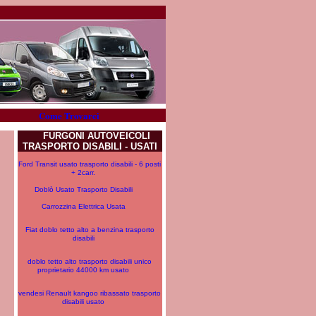
Come Trovarci
FURGONI AUTOVEICOLI
TRASPORTO DISABILI - USATI
Ford Transit usato trasporto disabili - 6 posti
+ 2carr.
Doblò Usato Trasporto Disabili
Carrozzina Elettrica Usata
Fiat doblo tetto alto a benzina trasporto
disabili
doblo tetto alto trasporto disabili unico
proprietario 44000 km usato
vendesi Renault kangoo ribassato trasporto
disabili usato