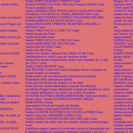
Vendita FORD TOURNEO CONNECT Usato
Peugeot 207 1.
nziani online.
Vendita VENDESI Fiat Doblo Tetto Alto Trasporto Disabili Usato
mercatino delle 
Pronta Consegna Usato
>FIAT usato FIR
Vendita VENDESI AUTO TOYOTA AYGO USATA PER GUIDA
ANNUNCI AUTO 
DISABILE E ACCESSO AL SEDILE PRONTACONS Usato
italiano auto nu
istemi di trasporto
Vendita FORD TOURNEO CONNECT TRASPORTO DISABILI
coppia di binari 
PEDANA BIBRACCIO TETTO BASSO Usato
pianale del veico
imenti Poggesi per
Vendita MERCEDES SPRINTER TRASPORTO DISABILI A
Piastra girevole
METANO Usato
lati
ronta consegna
Vendita FORD FOCUS 1.6 TDCI SW Usato
rampa pieghevole
Vendita honda jazz Usato
per l'accesso del
estire veicoli per
Vendita ford fiesta Usato
rampa manuale i
Vendita FORD FOCUS 1.6 TDCI SW Usato
MONDO ALLEST
sabile al pianale
Vendita MERCEDES ML 320 CDI Usato
ANZIANI. Ausili
Vendita KIA PICANTO Usato
ALLESTIMENTI
Vendita fiat 600 Usato
Firenze
imovibile 270x90
Vendita Fiat Ducato Cabinato Passo Medio 33 Mjt Usato
RAMPE FISSE M
Trasformazione di veicoli a gas gpl iniezione diretta.
anziani onlin
m
Vendita Fiat Ducato Furgone Passo Medio Tetto Standard 30 2.3 Mjt
Firenze.
 e anziani
16v 120 cv Usato
rampa manuale in
renze.
Vendita FORD TRANSIT Usato
240x80
Ford TRANSIT Combi 330 Pronta Consegna idoneo al trasporto di
rampa manuale 
cm
persone disabili su carrozzina
seggiolino da d
uminio 220x80
Sedile uscente con movimentazione elettrificata per disabili
prove di guida p
Regolazione dello schienale per disabili
dell'Autofficina
 anziani online.
Sedile girevole uscente per disabili su Fiat Qubo
Modifiche vettur
Sedile girevole uscente abbassabile a terra per Fiat Multipla
trasporto disabil
Autofficina Poggesi esegue allestimenti di guida per disabili su vettore
Associazioni
con cambio automatico e su veicoli con cambio meccanico.
Trasporto disabi
bili, installazioni
SCOOTER ELETTRICI MEDIA DIMENSIONE. Ausili per disabili e
Associazioni
porto
anziani online. Vendita SCOOTER ELETTRICI MEDIA
Carrozzina manua
uida per disabili
DIMENSIONE Firenze.
a doppia crociera
Agevolazioni Fiscali per la guida del disabile
Autofficina Pog
Autofficina
Doppi comandi scuola guida SMART For Four
Autofficina Po
Vendita SCOOTER ELETTRICO GO GO DELLA PRIDE Usato
vendita autoveic
bili, di guida, di
Vendita sedia elett. PERMOBIL ENTRA Usato
gradino laterale 
Vendita SEDILE PANCHETTA DUCATO 2008 usato Usato
anziani
bili, di guida,
Vendita vendesi fiat doblo tetto alto trasporto disabili prontaconsegna
Modifiche auto p
Usato
disabili. Autoff
NZIANI TITAN
Autofficina poggesi partner di prestitempo societa di finanziamenti per
carrozzina manual
le famiglie italiane che desiderano finanziare l'impianto a gas gpl e o
larghezza 51 cm