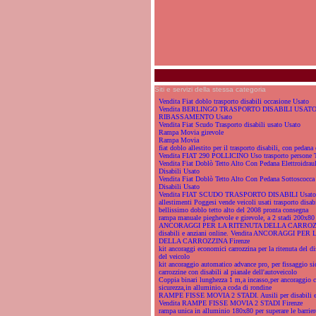
Siti e servizi della stessa categoria
Vendita Fiat doblo trasporto disabili occasione Usato
Vendita BERLINGO TRASPORTO DISABILI USAT
RIBASSAMENTO Usato
Vendita Fiat Scudo Trasporto disabili usato Usato
Rampa Movia girevole
Rampa Movia
fiat doblo allestito per il trasporto disabili, con pedana 
Vendita FIAT 290 POLLICINO Uso trasporto persone 
Vendita Fiat Doblò Tetto Alto Con Pedana Elettroidraul
Disabili Usato
Vendita Fiat Doblò Tetto Alto Con Pedana Sottoscocca 
Disabili Usato
Vendita FIAT SCUDO TRASPORTO DISABILI Usato
allestimenti Poggesi vende veicoli usati trasporto disab
bellissimo doblo tetto alto del 2008 pronta consegna
rampa manuale pieghevole e girevole, a 2 stadi 200x80
ANCORAGGI PER LA RITENUTA DELLA CARROZZIN
disabili e anziani online. Vendita ANCORAGGI PE
DELLA CARROZZINA Firenze
kit ancoraggi economici carrozzina per la ritenuta del di
del veicolo
kit ancoraggio automatico advance pro, per fissaggio si
carrozzine con disabili al pianale dell'autoveicolo
Coppia binari lunghezza 1 m,a incasso,per ancoraggio c
sicurezza,in alluminio,a coda di rondine
RAMPE FISSE MOVIA 2 STADI. Ausili per disabili e a
Vendita RAMPE FISSE MOVIA 2 STADI Firenze
rampa unica in alluminio 180x80 per superare le barriere