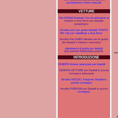
acceleratore e freno manuali
VETTURE
Fiat PANDA Dualogic Con Acceleratore al
Volante e leva freno per disabile
paraplegico
Vendita auto per guida disabile PUNTO
MY Life con satellitare e leva freno
Vendita Fiat QUBO allestito per la guida
dei disabili e Imbarco carrozzina
allestimenti di guida per disabili
SOLUZIONI PERSONALIZZATE
ven
INTRODUZIONE
VENDITA Vetture attrezzate per disabili
VENDITA VETTURE per Disabili in pronta
consegna attrezzate
Vendita VEICOLI Trasporto Disabili in
pronta consegna
Vendita FURGONI per Disabili in pronta
consegna