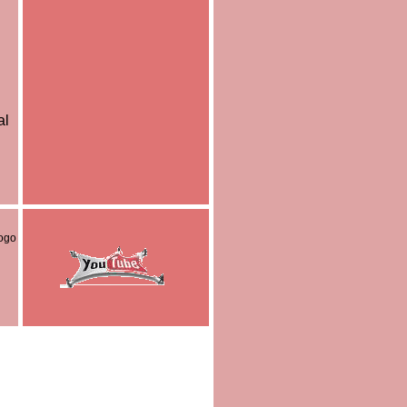
al
logo