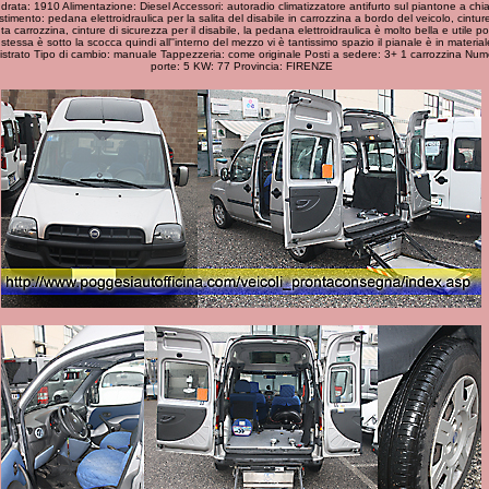
indrata: 1910 Alimentazione: Diesel Accessori: autoradio climatizzatore antifurto sul piantone a chi
stimento: pedana elettroidraulica per la salita del disabile in carrozzina a bordo del veicolo, cinture
uta carrozzina, cinture di sicurezza per il disabile, la pedana elettroidraulica è molto bella e utile p
 stessa è sotto la scocca quindi all''interno del mezzo vi è tantissimo spazio il pianale è in material
istrato Tipo di cambio: manuale Tappezzeria: come originale Posti a sedere: 3+ 1 carrozzina Num
porte: 5 KW: 77 Provincia: FIRENZE