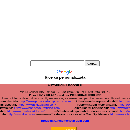
Ricerca personalizzata
AUTOFFICINA POGGESI
Via Di Collodi 10/20 tel.fax +390554564826 - cell. +393394040759
P.iva 00517080487 - cod. fis PGGGCR41H09H222P
 architettoniche, sollevatoriper disabili, servoscale, ascensori, rampe di accesso, veicoli usati trasp
ento disabile:
http://www.gruettasollevapersone.com/
---
Allestimenti trasporto disabili:
http://ww
nti speciali:
http://www.guidadisabili.com/
----------------------
Trasformazioni moto disabili:
http://ww
tofficina:
http://www.poggesiautofficina.com/
---------------
Allestimenti per disabili:
http://www.alles
bili:
http://www.ausilidisabili.com/
---------
---Allestimenti speciali trasformazione veicoli:
http://
abile
:
http://www.disabili.ws
-----------------
Trasformazioni veicoli a Gas Gpl Metano:
http://www.alle
progetti@allestimentidisabili.com