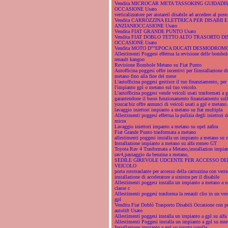
Vendita MICROCAR META TASSOKING GUIDADIS
OCCASIONE Usato
verticalizzatore per aiutareil disabile ad accedere al post
Vendita CARROZZINA ELETTRICA PER DISABII E
ANZIANIOCCASIONE Usato
Vendita FIAT GRANDE PUNTO Usato
Vendita FIAT DOBLO TETTO ALTO TRASORTO DI
OCCASIONE Usato
Vendita MOTO D''''EPOCA DUCATI DESMODROMO
Allestimenti Poggesi effettua la revisione delle bombo
renault kangoo
Revisione Bombole Metano su Fiat Punto
Autofficina poggesi offre incentivi per lìinstallazione d
metano fino alla fine del mese
L'autofficina poggesi gestisce il tuo finanziamento, per 
l'impianto gpl o metano sul tuo veicolo.
L'autofficina poggesi vende veicoli usati trasformati a 
garantendone il buon funzionamento finanziamento sull
youcar.biz offre annunci di veicoli usati a gpl e metano.
lavaggio iniettori impianto a metano su fiat multipla
Allestimenti poggesi effettua la pulizia degli iniettori d
micra
Lavaggio iniettori impanto a metano su opel zafira
Fiat Grande Punto trasformata a metano
allestimenti poggesi installa un impianto a metano su o
Installazione impianto a metano su alfa romeo GT
Toyota Rav 4 Trasformata a Metano,installazion impia
rav4,passaggio da benzina a metano,
SEDILE GIREVOLE UDCENTE PER ACCESSO DEL
VEICOLO
porta rototraslante per accesso della carrozzina con verri
installazione di acceleratore a sinistra per il disabile
Allestimenti poggesi installa un impianto a metano a 
classe c
Allestimenti poggesi trasforma la renault clio in un vei
gpl
Vendita Fiat Doblò Trasporto Disabili Occasione con p
autolift Usato
Allestimenti poggesi installa un impianto a gpl su alf
Allestimenti Poggesi installa un impianto a gpl su me
Installazione impianto a gpl su toyota corolla