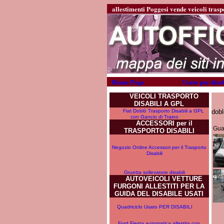
allestimenti Poggesi vende veicoli traspo
Home Page
Usato per disab
VEICOLI TRASPORTO
DISABILI A GPL
Fiat Doblò Trasporto Disabili a GPL
dobl
con Gancio di Traino
ACCESSORI per il
Guar
TRASPORTO DISABILI
Negozio Online Accessori per il Trasporto
Disabili
Gruetta sollevatore disabili
AUTOVEICOLI VETTURE
FURGONI ALLESTITI PER LA
GUIDA DEL DISABILE USATI
Quadriciclo Usato PER DISABILI
Ford Fiesta automatica allestita con