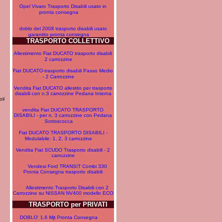
Opel Vivaro Trasporto Disabili usato in
pronta consegna
doblo del 2008 trasporto disabili usato
garantito pronta consegna
TRASPORTO COLLETTIVO
Allestimento Fiat DUCATO trasporto disabili
2 carrozzine
Fiat DUCATO-trasporto disabili Passo Medio
- 2 Carrozzine
Vendita Fiat DUCATO allestito per trasporto
disabili con n.3 carrozzine Pedana Interna
il
vendita Fiat DUCATO TRASPORTO
DISABILI - per n. 3 carrozzine con Pedana
Sottoscocca
Fiat DUCATO TRASPORTO DISABILI -
Modulabile: 1, 2, 3 carrozzine
Vendita Fiat SCUDO Trasporto disabili - 2
carrozzine
Vendesi Ford TRANSIT Combi 330
Pronta Consegna trasporto disabili
Allestimento Trasporto Disabili con 2
Carrozzine su NISSAN NV400 modello ECO
TRASPORTO per PRIVATI
DOBLO' 1,6 Mjt Pronta Consegna