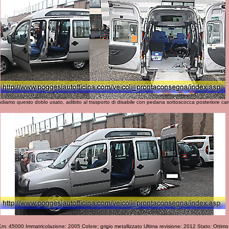
diamo questo doblo usato, adibito al trasporto di disabile con pedana sottoscocca posteriore caro
Km: 45000 Immatricolazione: 2005 Colore: grigio metallizzato Ultima revisione: 2012 Stato: Ottimo