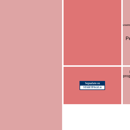
usato
Pe
prog
Segnalato su
STARTPAGE.it