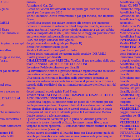
ABILI
metano
Autofficina Pog
Allestimenti Gas Gpl
Braun CL 955 XT,
o guida
Elenco dei veicoli trasformabili con impianti gpl iniezione diretta,
idrauiliche trasp
pronti per fine gennaio 2010
Autofficina Pogg
Veicoli Iniezione Diretta trasformabili a gas gpl metano, con impianti
Gestione del nol
Bigas
Autofficina Pogg
SABILI
Autofficina poggesi per andare incontro alle sempre piu' numerose
automobili
richieste di mercato di automezzi bifuel trasporto disabili, insieme a
L'Autofficina Po
 Usato
imega trasforma il caravelle come veicolo alimentato a gas gpl adibito
noleggiare la tua
le del metano su
anche al trasporto dei disabili, utilizzato nelle maggiori province come
Modifiche auto 
unico elemento indispensabile per autonoleggi e taxi.
Autofficina Pogg
BUS con doppi comandi scuolaguida
INVERSIONE 
i impianti a gas gpl
doppio comando scuola guida per Toyota IQ
Vendita FIAT Do
Sedile Per Istruttore scuola guida
Vendita FIAT Do
installare
Vendita Letto elettrico ortopedico Usato
Specchietto per s
Elenco codici comunitari per patente guida speciale, DISABILI
porta bombola os
gas gpl o metano,
Piastra girevole per disabili
Carrozzina manua
'usato.
CHALLENGER usato BRESCIA. YouCar, il tuo mercatino delle auto
a doppia crociera
usate - ANNUNCI AUTO USATE OCCASIONI
Autofficina Pog
Inversione Pedale Acceleratore per disabili
Autofficina Pogg
el gas su nissan
La servofrizione elettrica a gestione manuale rappresenta una soluzione
Effettuiamo modi
innovativa nella gestione di guida di un auto per disabili.
disabili.
Una centralina elettronica installata nella autovettura comanda un
Effettuiamo modi
motore che autonomaticamente tira e rilascia il pedale della frizione a
disabili.
pel corsa
seconda delle condizioni che gli rimanda un sensore che rileva i giri del
accesso veicoli d
motore
accesso lato pass
nto a metano su
doppi comandi scuola guida Ford Fiesta
disabili, disabil
Vendita VENDESI FIAT SCUDO TRASPORTO DISABILI TETTO
Autofficina Pogg
 DISABILE AL
ALTO PRONTACONSEGNA Usato
installazioni di
Autofficina Poggesi si propone come un punto di riferimento per chi
trasporto
cello
vuole provare a guidare. Dispone infatti di 4 macchine multiallestite
Autofficina Pogg
Per ottenere il rilascio di una delle patenti speciali, il disabile dovrà
VERRICELLO S
nche su mercedes
sottoporsi ad una visita di idoneità presso la Commissione Medica
poggesi vende on
Locale preposta a tale accertamento
carrozzina per di
colo alimentato a
Questo acceleratore satellitare per la guida del disabile garantisce
disabili
all'utente la totale libertà di utilizzo, lo sterzo rimane libero, non
VERRICELLO 
edana sottoscocca
vengono montati apparecchi. Il comando viene attuato tramite il braccio
VERRICELLO
destro o sinistro (a scelta)
ELETTRICA
a romeo 145
Questo nuovo dispositivo di leva del freno per l'adattamento guida di
INTERFACCI
rcedes 5000
veicoli per disabili viene installato in una posizione da poter reagire
TETTINO PIO
immediatamente in caso di emergenza
copertura pioggia