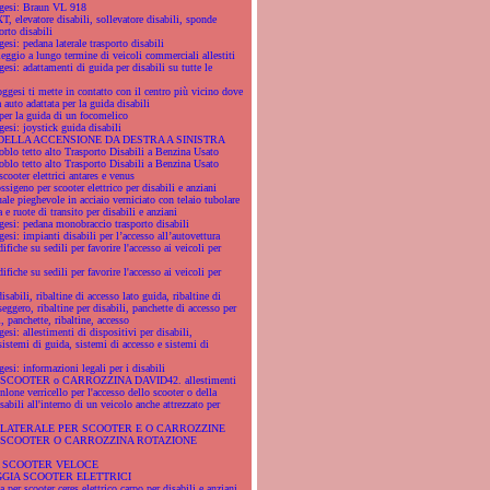
gesi: Braun VL 918
 elevatore disabili, sollevatore disabili, sponde
orto disabili
esi: pedana laterale trasporto disabili
eggio a lungo termine di veicoli commerciali allestiti
esi: adattamenti di guida per disabili su tutte le
ggesi ti mette in contatto con il centro più vicino dove
 auto adattata per la guida disabili
per la guida di un focomelico
esi: joystick guida disabili
DELLA ACCENSIONE DA DESTRA A SINISTRA
blo tetto alto Trasporto Disabili a Benzina Usato
blo tetto alto Trasporto Disabili a Benzina Usato
cooter elettrici antares e venus
sigeno per scooter elettrico per disabili e anziani
le pieghevole in acciaio verniciato con telaio tubolare
 e ruote di transito per disabili e anziani
gesi: pedana monobraccio trasporto disabili
esi: impianti disabili per l’accesso all’autovettura
fiche su sedili per favorire l'accesso ai veicoli per
fiche su sedili per favorire l'accesso ai veicoli per
isabili, ribaltine di accesso lato guida, ribaltine di
eggero, ribaltine per disabili, panchette di accesso per
i, panchette, ribaltine, accesso
esi: allestimenti di dispositivi per disabili,
 sistemi di guida, sistemi di accesso e sistemi di
esi: informazioni legali per i disabili
COOTER o CARROZZINA DAVID42. allestimenti
lone verricello per l'accesso dello scooter o della
sabili all'interno di un veicolo anche attrezzato per
LATERALE PER SCOOTER E O CARROZZINE
 SCOOTER O CARROZZINA ROTAZIONE
A SCOOTER VELOCE
GGIA SCOOTER ELETTRICI
 per scooter ceres elettrico carpo per disabili e anziani