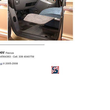
_______________________
Firenze
554564363 - Cell. 339 4040759
si
© 2005-2008