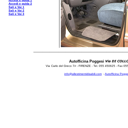
Accedi e guida 1
Accedi e guida 2
Sali e Vai 1
Sali e Vai 2
Sali e Vai 3
_________________________________________
Autofficina Poggesi
Via
Carlo del Greco 7/r - FIRENZE - Tel. 055 450625 - Fax 0
info@allestimentidisabili.com
-
Autofficina Pogge