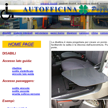
impianti disabili
, prodotti disabili, autovettura disabili, accesso
disabili
sistemi integrati
gpl-metano
ganci traino
diagnosi
caravan
clima
conve
La ribaltina è stata progettata per creare un ponte d
facilitando la salita e la discesa dall'autovettura.
porte,
DISABILI
Accesso lato guida:
ribaltine
sedile elettrificato
girevole lato guida
Accesso passeggero:
sedile girevole
sedile uscente
gruetta solleva persone
Esempi: