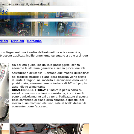
 autovettura disabili, sistemi disabili
nzioni
revisioni
mercatino
i collegamento tra il sedile dell'autovettura e la carrozzina,
 Può essere applicata indifferentemente su vetture a tre o a cinque
sia dal lato guida, sia dal lato passeggero, senza
alterarne la struttura generale e senza procedere alla
sostituzione del sedile.
Esistono due modelli di ribaltina:
nel modello sfilabile il piano della ribaltina viene sfilato
durante il tragitto, nel modello a scomparsa esso viene
posizionato, attraverso una rotazione di 90° sul propio
asse, dietro al montante.
RIBALTINA ELETTRICA
: E' indicata per la salita su
veicoli, come monovolumi o fuoristrada, in cui i sedili
sono particolarmente alti da terra: l'utilizzatore si sposta
dalla carrozzina al piano della ribaltina e questo, per
mezzo di un motorino elettrico, sale al livello del sedile
consentendone l'accesso.