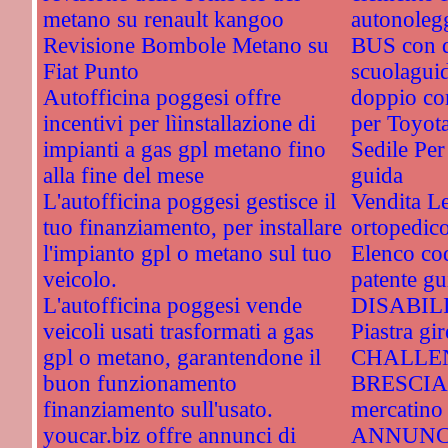
metano su renault kangoo
autonolegg
Revisione Bombole Metano su
BUS con 
Fiat Punto
scuolagui
Autofficina poggesi offre
doppio co
incentivi per lìinstallazione di
per Toyot
impianti a gas gpl metano fino
Sedile Per
alla fine del mese
guida
L'autofficina poggesi gestisce il
Vendita Le
tuo finanziamento, per installare
ortopedic
l'impianto gpl o metano sul tuo
Elenco cod
veicolo.
patente gu
L'autofficina poggesi vende
DISABIL
veicoli usati trasformati a gas
Piastra gir
gpl o metano, garantendone il
CHALLEN
buon funzionamento
BRESCIA. 
finanziamento sull'usato.
mercatino 
youcar.biz offre annunci di
ANNUNC