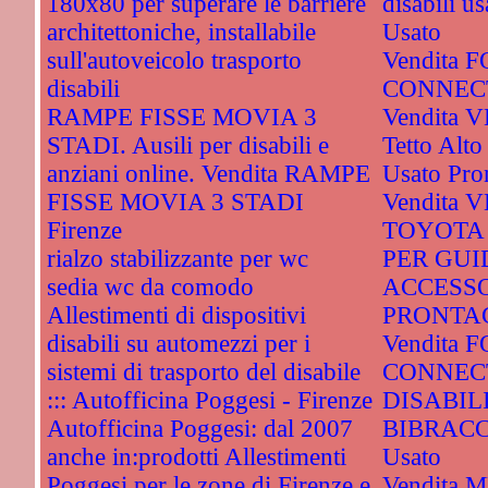
180x80 per superare le barriere
disabili u
architettoniche, installabile
Usato
sull'autoveicolo trasporto
Vendita
disabili
CONNECT
RAMPE FISSE MOVIA 3
Vendita 
STADI. Ausili per disabili e
Tetto Alto
anziani online. Vendita RAMPE
Usato Pro
FISSE MOVIA 3 STADI
Vendita
Firenze
TOYOTA
rialzo stabilizzante per wc
PER GUI
sedia wc da comodo
ACCESSO
Allestimenti di dispositivi
PRONTAC
disabili su automezzi per i
Vendita
sistemi di trasporto del disabile
CONNEC
::: Autofficina Poggesi - Firenze
DISABIL
Autofficina Poggesi: dal 2007
BIBRACC
anche in:prodotti Allestimenti
Usato
Poggesi per le zone di Firenze e
Vendita