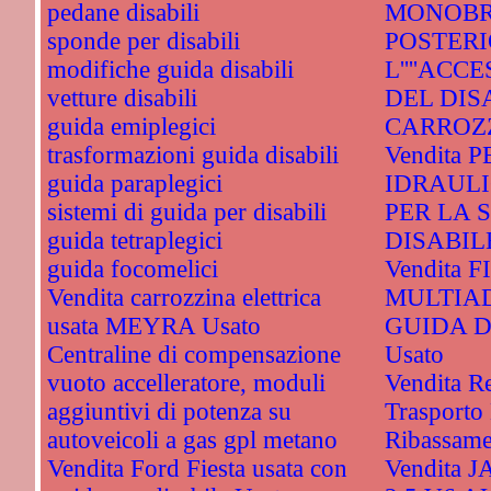
pedane disabili
MONOBR
sponde per disabili
POSTERI
modifiche guida disabili
L''''ACC
vetture disabili
DEL DIS
guida emiplegici
CARROZZ
trasformazioni guida disabili
Vendita
guida paraplegici
IDRAULI
sistemi di guida per disabili
PER LA 
guida tetraplegici
DISABILE
guida focomelici
Vendita 
Vendita carrozzina elettrica
MULTIAD
usata MEYRA Usato
GUIDA D
Centraline di compensazione
Usato
vuoto accelleratore, moduli
Vendita R
aggiuntivi di potenza su
Trasporto 
autoveicoli a gas gpl metano
Ribassame
Vendita Ford Fiesta usata con
Vendita