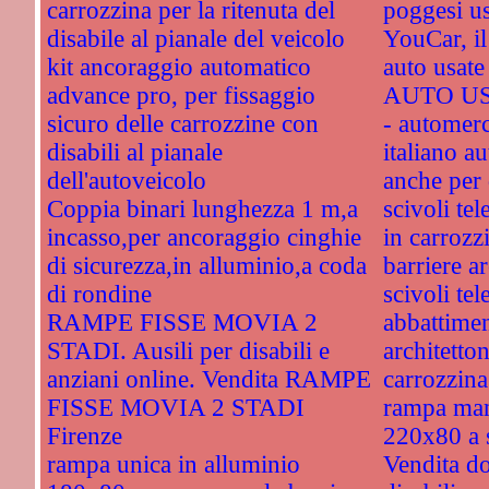
carrozzina per la ritenuta del
poggesi u
disabile al pianale del veicolo
YouCar, il
kit ancoraggio automatico
auto usa
advance pro, per fissaggio
AUTO US
sicuro delle carrozzine con
- automerc
disabili al pianale
italiano a
dell'autoveicolo
anche per 
Coppia binari lunghezza 1 m,a
scivoli tel
incasso,per ancoraggio cinghie
in carroz
di sicurezza,in alluminio,a coda
barriere a
di rondine
scivoli tel
RAMPE FISSE MOVIA 2
abbattimen
STADI. Ausili per disabili e
architetton
anziani online. Vendita RAMPE
carrozzina
FISSE MOVIA 2 STADI
rampa man
Firenze
220x80 a 
rampa unica in alluminio
Vendita do