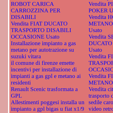
ROBOT CARICA
Vendita 
CARROZZINA PER
POKER U
DISABILI
Vendita 
Vendita FIAT DUCATO
METANO
TRASPORTO DISABILI
Usato
OCCASIONE Usato
Vendita S
Installazione impianto a gas
DUCATO
metano per autotrazione su
Usato
suzuki vitara
Vendita 
il comune di firenze emette
TRASPOR
incentivi per installazione di
OCCASIO
impianti a gas gpl e metano ai
Vendita 
residenti
METANO 
Renault Scenic trasformata a
Vendita ci
GPL
trasporto 
Allestimenti poggesi installa un
sedile car
impianto a gpl bigas u fiat x1/9
video retr