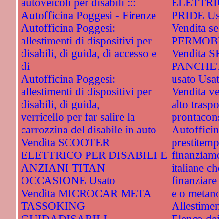
autoveicoli per disabili :::
ELETTRI
Autofficina Poggesi - Firenze
PRIDE Us
Autofficina Poggesi:
Vendita sed
allestimenti di dispositivi per
PERMOBI
disabili, di guida, di accesso e
Vendita 
di
PANCHET
Autofficina Poggesi:
usato Usa
allestimenti di dispositivi per
Vendita ve
disabili, di guida,
alto traspo
verricello per far salire la
prontacon
carrozzina del disabile in auto
Autofficin
Vendita SCOOTER
prestitemp
ELETTRICO PER DISABILI E
finanziame
ANZIANI TITAN
italiane c
OCCASIONE Usato
finanziare
Vendita MICROCAR META
e o metan
TASSOKING
Allestimen
GUIDADISABILI
Elenco dei