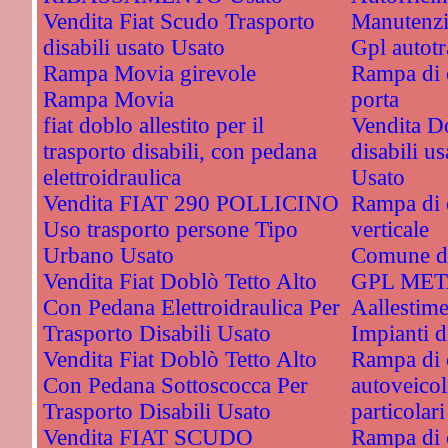
Vendita Fiat Scudo Trasporto
Manutenzi
disabili usato Usato
Gpl autotr
Rampa Movia girevole
Rampa di c
Rampa Movia
porta
fiat doblo allestito per il
Vendita Do
trasporto disabili, con pedana
disabili u
elettroidraulica
Usato
Vendita FIAT 290 POLLICINO
Rampa di c
Uso trasporto persone Tipo
verticale
Urbano Usato
Comune di
Vendita Fiat Doblò Tetto Alto
GPL ME
Con Pedana Elettroidraulica Per
Aallestime
Trasporto Disabili Usato
Impianti
Vendita Fiat Doblò Tetto Alto
Rampa di 
Con Pedana Sottoscocca Per
autoveicol
Trasporto Disabili Usato
particolari
Vendita FIAT SCUDO
Rampa di c