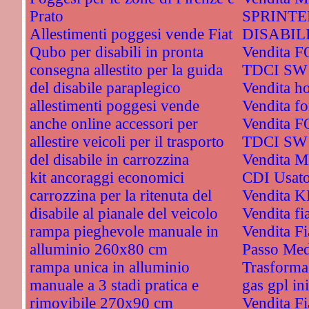
Prato
SPRINTE
Allestimenti poggesi vende Fiat
DISABIL
Qubo per disabili in pronta
Vendita 
consegna allestito per la guida
TDCI SW 
del disabile paraplegico
Vendita h
allestimenti poggesi vende
Vendita fo
anche online accessori per
Vendita 
allestire veicoli per il trasporto
TDCI SW 
del disabile in carrozzina
Vendita 
kit ancoraggi economici
CDI Usat
carrozzina per la ritenuta del
Vendita 
disabile al pianale del veicolo
Vendita fi
rampa pieghevole manuale in
Vendita Fi
alluminio 260x80 cm
Passo Med
rampa unica in alluminio
Trasformaz
manuale a 3 stadi pratica e
gas gpl ini
rimovibile 270x90 cm
Vendita F