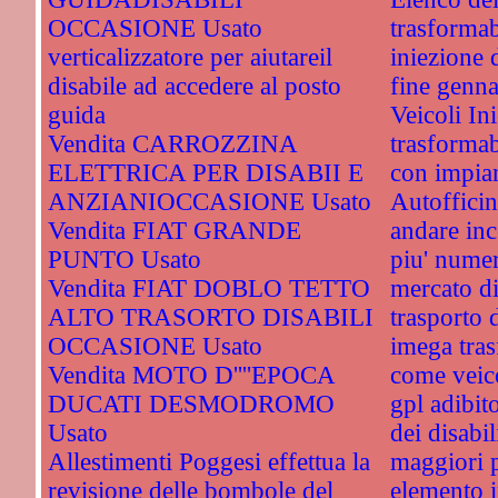
OCCASIONE Usato
trasformab
verticalizzatore per aiutareil
iniezione d
disabile ad accedere al posto
fine genn
guida
Veicoli In
Vendita CARROZZINA
trasformab
ELETTRICA PER DISABII E
con impian
ANZIANIOCCASIONE Usato
Autofficin
Vendita FIAT GRANDE
andare inc
PUNTO Usato
piu' numer
Vendita FIAT DOBLO TETTO
mercato di
ALTO TRASORTO DISABILI
trasporto d
OCCASIONE Usato
imega tras
Vendita MOTO D''''EPOCA
come veico
DUCATI DESMODROMO
gpl adibit
Usato
dei disabil
Allestimenti Poggesi effettua la
maggiori 
revisione delle bombole del
elemento i