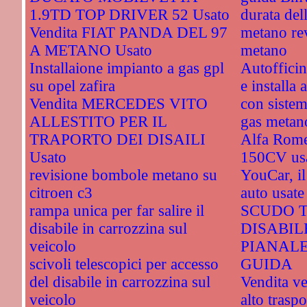
1.9TD TOP DRIVER 52 Usato
durata del
Vendita FIAT PANDA DEL 97
metano re
A METANO Usato
metano
Installaione impianto a gas gpl
Autofficin
su opel zafira
e installa 
Vendita MERCEDES VITO
con sistem
ALLESTITO PER IL
gas metano
TRAPORTO DEI DISAILI
Alfa Rome
Usato
150CV us
revisione bombole metano su
YouCar, il
citroen c3
auto usate
rampa unica per far salire il
SCUDO T
disabile in carrozzina sul
DISABIL
veicolo
PIANAL
scivoli telescopici per accesso
GUIDA
del disabile in carrozzina sul
Vendita ve
veicolo
alto traspo