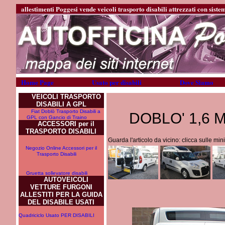
allestimenti Poggesi vende veicoli trasporto disabili attrezzati con sistem
Home Page
Usato per disabili
Dove Siamo
VEICOLI TRASPORTO
DISABILI A GPL
Fiat Doblò Trasporto Disabili a
DOBLO' 1,6 M
GPL con Gancio di Traino
ACCESSORI per il
TRASPORTO DISABILI
Guarda l'articolo da vicino: clicca sulle mi
Negozio Online Accessori per il
Trasporto Disabili
Gruetta sollevatore disabili
AUTOVEICOLI
VETTURE FURGONI
ALLESTITI PER LA GUIDA
DEL DISABILE USATI
Quadriciclo Usato PER DISABILI