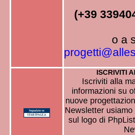
(+39 33940
o a 
progetti@alles
ISCRIVITI 
Iscriviti alla m
informazioni su of
nuove progettazioni 
Newsletter usiamo i
Segnalato su
STARTPAGE.it
sul logo di PhpList
Ne