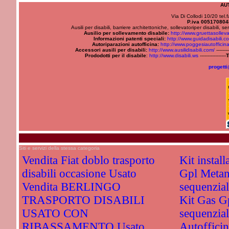
AU
Via Di Collodi 10/20 te
P.iva 00517080
Ausili per disabili, barriere architettoniche, sollevatoriper disabili,
Ausilio per sollevamento disabile:
http://www.gruettasolle
Informazioni patenti speciali:
http://www.guidadisabili.c
Autoriparazioni autofficina:
http://www.poggesiautofficin
Accessori ausili per disabili:
http://www.ausilidisabili.com/
-------
Prododotti per il disabile
:
http://www.disabili.ws
-----------------
T
progetti
Siti e servizi della stessa categoria
Vendita Fiat doblo trasporto
Kit instal
disabili occasione Usato
Gpl Metan
Vendita BERLINGO
sequenzi
TRASPORTO DISABILI
Kit Gas G
USATO CON
sequenzial
RIBASSAMENTO Usato
Autofficin