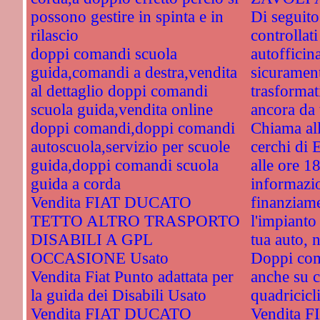
possono gestire in spinta e in
Di seguito
rilascio
controllati
doppi comandi scuola
autofficin
guida,comandi a destra,vendita
sicuramente
al dettaglio doppi comandi
trasformat
scuola guida,vendita online
ancora da 
doppi comandi,doppi comandi
Chiama al
autoscuola,servizio per scuole
cerchi di 
guida,doppi comandi scuola
alle ore 1
guida a corda
informazio
Vendita FIAT DUCATO
finanziame
TETTO ALTRO TRASPORTO
l'impianto
DISABILI A GPL
tua auto, 
OCCASIONE Usato
Doppi com
Vendita Fiat Punto adattata per
anche su c
la guida dei Disabili Usato
quadricicli
Vendita FIAT DUCATO
Vendita 