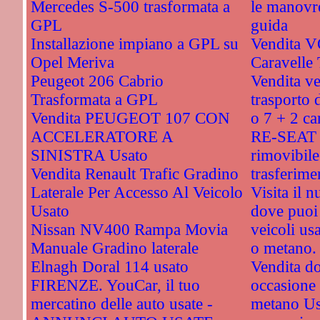
Mercedes S-500 trasformata a
le manovre
GPL
guida
Installazione impiano a GPL su
Vendita
Opel Meriva
Caravelle
Peugeot 206 Cabrio
Vendita ve
Trasformata a GPL
trasporto d
Vendita PEUGEOT 107 CON
o 7 + 2 ca
ACCELERATORE A
RE-SEAT -
SINISTRA Usato
rimovibile
Vendita Renault Trafic Gradino
trasferime
Laterale Per Accesso Al Veicolo
Visita il 
Usato
dove puoi 
Nissan NV400 Rampa Movia
veicoli usa
Manuale Gradino laterale
o metano.
Elnagh Doral 114 usato
Vendita do
FIRENZE. YouCar, il tuo
occasione 
mercatino delle auto usate -
metano Us