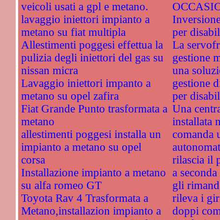
veicoli usati a gpl e metano.
OCCASI
lavaggio iniettori impianto a
Inversione
metano su fiat multipla
per disabil
Allestimenti poggesi effettua la
La servofri
pulizia degli iniettori del gas su
gestione 
nissan micra
una soluzi
Lavaggio iniettori impanto a
gestione d
metano su opel zafira
per disabil
Fiat Grande Punto trasformata a
Una centra
metano
installata 
allestimenti poggesi installa un
comanda u
impianto a metano su opel
autonomati
corsa
rilascia il
Installazione impianto a metano
a seconda 
su alfa romeo GT
gli rimand
Toyota Rav 4 Trasformata a
rileva i gi
Metano,installazion impianto a
doppi com