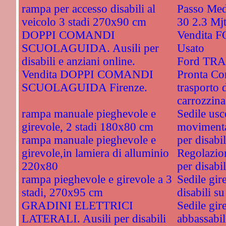
rampa per accesso disabili al
Passo Med
veicolo 3 stadi 270x90 cm
30 2.3 Mj
DOPPI COMANDI
Vendita 
SCUOLAGUIDA. Ausili per
Usato
disabili e anziani online.
Ford TRA
Vendita DOPPI COMANDI
Pronta Co
SCUOLAGUIDA Firenze.
trasporto 
carrozzina
rampa manuale pieghevole e
Sedile usc
girevole, 2 stadi 180x80 cm
movimentaz
rampa manuale pieghevole e
per disabil
girevole,in lamiera di alluminio
Regolazion
220x80
per disabil
rampa pieghevole e girevole a 3
Sedile gir
stadi, 270x95 cm
disabili s
GRADINI ELETTRICI
Sedile gir
LATERALI. Ausili per disabili
abbassabile