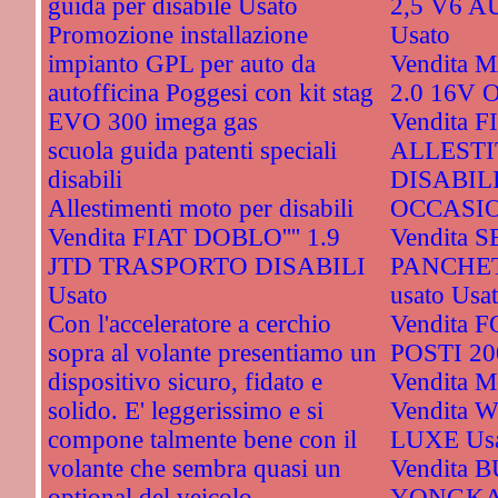
guida per disabile Usato
2,5 V6 
Promozione installazione
Usato
impianto GPL per auto da
Vendita
autofficina Poggesi con kit stag
2.0 16V 
EVO 300 imega gas
Vendita 
scuola guida patenti speciali
ALLESTI
disabili
DISABIL
Allestimenti moto per disabili
OCCASIO
Vendita FIAT DOBLO'''' 1.9
Vendita S
JTD TRASPORTO DISABILI
PANCHET
Usato
usato Usa
Con l'acceleratore a cerchio
Vendita 
sopra al volante presentiamo un
POSTI 20
dispositivo sicuro, fidato e
Vendita M
solido. E' leggerissimo e si
Vendita
compone talmente bene con il
LUXE Us
volante che sembra quasi un
Vendita 
optional del veicolo.
YONGKA