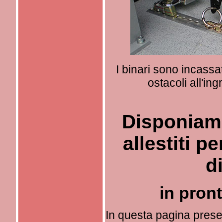
I binari sono incassa
ostacoli all'in
Disponiamo
allestiti pe
d
in pron
In questa pagina presen