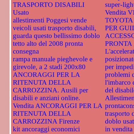
TRASPORTO DISABILI
super-ligh
Usato
Vendita
allestimenti Poggesi vende
TOYOTA
veicoli usati trasporto disabili,
PER GUI
guarda questo bellissimo doblo
ACCESSO
tetto alto del 2008 pronta
PRONTA 
consegna
L'accelera
rampa manuale pieghevole e
posizionat
girevole, a 2 stadi 200x80
per impedi
ANCORAGGI PER LA
problemi d
RITENUTA DELLA
l'imbarco d
CARROZZINA. Ausili per
del disabil
disabili e anziani online.
Allestimen
Vendita ANCORAGGI PER LA
prontacon
RITENUTA DELLA
trasporto d
CARROZZINA Firenze
doblo usat
kit ancoraggi economici
in vendita