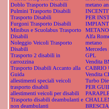
Doblo Trasporto Disabili
metano an
Pulmini Trasporto Disabili
INCENTI
Trasporto Disabili
PER INS
Furgoni Trasporto Disabili
IMPIANT
Minibus e Scuolabus Trasporto
METANO
Disabili
Alfa Rome
Noleggio Veicoli Trasporto
metano
Disabili
Mercedes 
Trasporto 2 disabili in
GPL
carrozzina
Vendita 
Trasporto Disabili Accanto alla
CABRIO 
Guida
Vendita 
allestimenti speciali veicoli
Turbo Di
trasporto disabili
PER GUI
allestimenti veicoli per disabili
PARAPLE
Trasporto disabili deambulanti e
CHALLEN
non deambulanti
BRESCIA. 