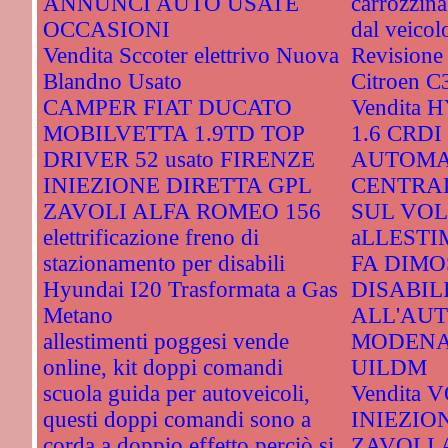
ANNUNCI AUTO USATE
carrozzina
OCCASIONI
dal veicol
Vendita Sccoter elettrivo Nuova
Revisione
Blandno Usato
Citroen C
CAMPER FIAT DUCATO
Vendita 
MOBILVETTA 1.9TD TOP
1.6 CRDI
DRIVER 52 usato FIRENZE
AUTOMA
INIEZIONE DIRETTA GPL
CENTRA
ZAVOLI ALFA ROMEO 156
SUL VOL
elettrificazione freno di
aLLESTI
stazionamento per disabili
FA DIMO
Hyundai I20 Trasformata a Gas
DISABIL
Metano
ALL'AU
allestimenti poggesi vende
MODENA
online, kit doppi comandi
UILDM
scuola guida per autoveicoli,
Vendita 
questi doppi comandi sono a
INIEZIO
corda,a doppio effetto perciò si
ZAVOLI 