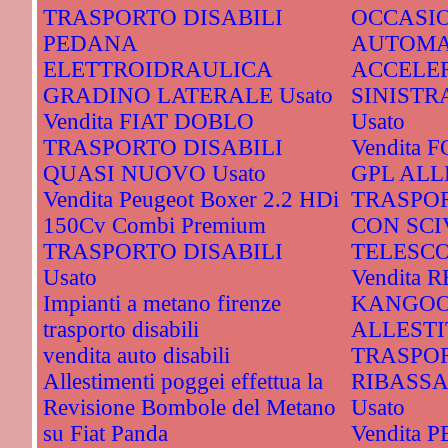
TRASPORTO DISABILI
OCCASI
PEDANA
AUTOMA
ELETTROIDRAULICA
ACCELE
GRADINO LATERALE Usato
SINISTR
Vendita FIAT DOBLO
Usato
TRASPORTO DISABILI
Vendita 
QUASI NUOVO Usato
GPL ALL
Vendita Peugeot Boxer 2.2 HDi
TRASPOR
150Cv Combi Premium
CON SCI
TRASPORTO DISABILI
TELESCOP
Usato
Vendita 
Impianti a metano firenze
KANGOO
trasporto disabili
ALLESTI
vendita auto disabili
TRASPOR
Allestimenti poggei effettua la
RIBASS
Revisione Bombole del Metano
Usato
su Fiat Panda
Vendita 