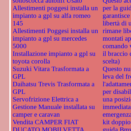
sottoscocca autolift Usato
Questo acc
Allestimenti poggesi installa un
per la guid
impianto a gpl su alfa romeo
garantisce 
145
libertà di 
Allestimenti Poggesi installa un
rimane li
impianto a gpl su mercedes
montati ap
5000
comando vi
Installazione impianto a gpl su
il braccio 
toyota corolla
scelta)
Suzuki Vitara Trasformata a
Questo nu
GPL
leva del f
Daihatsu Trevis Trasformata a
l'adattame
GPL
per disabil
Servofrizione Elettrica a
una posizi
Gestione Manuale installata su
immediata
camper e caravan
emergenz
Vendita CAMPER FIAT
kit doppi
DUCATO MOBILVETTA
guida Bm