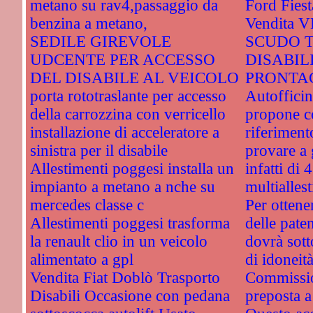
metano su rav4,passaggio da
Ford Fiest
benzina a metano,
Vendita 
SEDILE GIREVOLE
SCUDO 
UDCENTE PER ACCESSO
DISABIL
DEL DISABILE AL VEICOLO
PRONTAC
porta rototraslante per accesso
Autofficin
della carrozzina con verricello
propone c
installazione di acceleratore a
riferiment
sinistra per il disabile
provare a
Allestimenti poggesi installa un
infatti di
impianto a metano a nche su
multiallest
mercedes classe c
Per ottener
Allestimenti poggesi trasforma
delle paten
la renault clio in un veicolo
dovrà sott
alimentato a gpl
di idoneità
Vendita Fiat Doblò Trasporto
Commissio
Disabili Occasione con pedana
preposta a