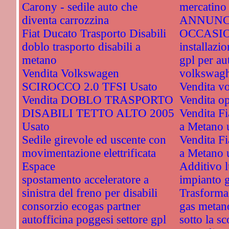
Carony - sedile auto che
mercatino 
diventa carrozzina
ANNUNC
Fiat Ducato Trasporto Disabili
OCCASI
doblo trasporto disabili a
installazi
metano
gpl per au
Vendita Volkswagen
volkswagh
SCIROCCO 2.0 TFSI Usato
Vendita v
Vendita DOBLO TRASPORTO
Vendita o
DISABILI TETTO ALTO 2005
Vendita Fi
Usato
a Metano 
Sedile girevole ed uscente con
Vendita Fi
movimentazione elettrificata
a Metano 
Espace
Additivo l
spostamento acceleratore a
impianto 
sinistra del freno per disabili
Trasformaz
consorzio ecogas partner
gas metan
autofficina poggesi settore gpl
sotto la s