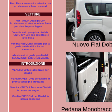
Ford Fiesta automatica allestita con
acceleratore e freno manuali
VETTURE
Fiat PANDA Dualogic Con
Acceleratore al Volante e leva freno
per disabile paraplegico
Vendita auto per guida disabile
PUNTO MY Life con satellitare e
leva freno
Nuovo Fiat Dobl
Vendita Fiat QUBO allestito per la
guida dei disabili e Imbarco
carrozzina
allestimenti di guida per disabili
SOLUZIONI PERSONALIZZATE
INTRODUZIONE
VENDITA Vetture attrezzate per
disabili
VENDITA VETTURE per Disabili in
pronta consegna attrezzate
Vendita VEICOLI Trasporto Disabili
in pronta consegna
Vendita FURGONI per Disabili in
pronta consegna
Pedana Monobraccio