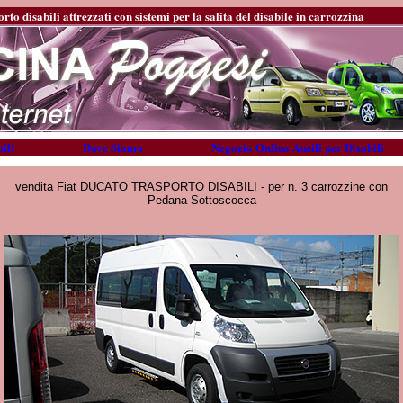
rto disabili attrezzati con sistemi per la salita del disabile in carrozzina
ili
Dove Siamo
Negozio Online Ausili per Disabili
vendita Fiat DUCATO TRASPORTO DISABILI - per n. 3 carrozzine con
Pedana Sottoscocca