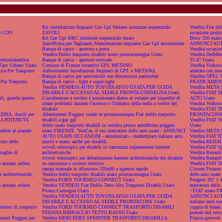
Kit installazione Impianti Gas Gpl Metano iniezione sequenziale
Vendita Fiat dob
O CON
ZAVOLI
occasione prezzo
Kit Gas Gpl BRC iniezione sequenziale fasata
Bmw 320 usato F
Autofficina per Tagliando Manutenzione impianto Gas Gpl autotrazione
ANNUNCI AUT
Rampa di carico - apertura a porta
Vendita occasion
Vendita Doblo trasporto disabili usato prontaconsegna Usato
Vendita Dethfl
elettroidraulica
Rampa di carico - apertura verticale
25.07 Usato
Tipo Urbano Usato
Comune di Firenze incentivi GPL METANO
Vendita Volks
ica Per Trasporto
Aallestimenti Installazioni Impianti di GPL e METANO,
adattata con mo
Rampa di carico per autoveicoli con dimensioni particolari
Vendita OPE
Per Trasporto
Rampa di carico - light e super-light
PRATICAMENT
Vendita VENDESI AUTO TOYOTA AYGO USATA PER GUIDA
Vendita META S
DISABILE E ACCESSO AL SEDILE PRONTA CONSEGNA Usato
Vendita FIAT
ili, guarda questo
L'acceleratore a cerchio è posizionato dietro al volante per impedire di
ALTO Usato
creare problemi durante l'accesso e l'imbarco della sedia a rotelle del
Vendita Volkswa
disabile
Vendita FIAT
A. Ausili per
Allestimenti Poggesi vende in prontaconsegna Fiat doblo trasporto
PRONTACONSE
R LA RITENUTA
disabili a gas gpl
Vendita FIAT
doblo usato trasporto disabili in vendita presso autofficina poggesi
Usato
sabile al pianale
usato FIRENZE. YouCar, il tuo mercatino delle auto usate - ANNUNCI
Vendita META S
AUTO USATE OCCASIONI - automercato - marketplace italiano auto
Vendita FIAT 
curo delle
nuove e usate, anche per disabili
Vendita RENA
scivoli telescopici per disabili in carrozzina superamento barriere
Vendita FIAT Q
inghie di
architettoniche
Vendita Renault
scivoli telescopici per abbattimento barriere architettoniche del disabile
Vendita Renault
nziani online.
in carrozzina o scooter elettrico
Vendita FIAT
rampa manuale in alluminio 220x80 a sgancio rapido
Citroen Picasso
 architettoniche,
Vendita doblo trasporto disabili usato prontaconsegna Usato
delle auto us
Vendita FORD TOURNEO CONNECT Usato
Peugeot 207 1.
nziani online.
Vendita VENDESI Fiat Doblo Tetto Alto Trasporto Disabili Usato
mercatino delle 
Pronta Consegna Usato
>FIAT usato FIR
Vendita VENDESI AUTO TOYOTA AYGO USATA PER GUIDA
ANNUNCI AUTO 
DISABILE E ACCESSO AL SEDILE PRONTACONS Usato
italiano auto nu
istemi di trasporto
Vendita FORD TOURNEO CONNECT TRASPORTO DISABILI
coppia di binari 
PEDANA BIBRACCIO TETTO BASSO Usato
pianale del veico
imenti Poggesi per
Vendita MERCEDES SPRINTER TRASPORTO DISABILI A
Piastra girevole