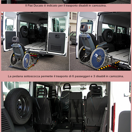
Il Fiat Ducato è indicato per il trasporto disabili in carrozzina.
La pedana sottoscocca permette il trasporto di 6 passeggeri e 3 disabili in carrozzina.