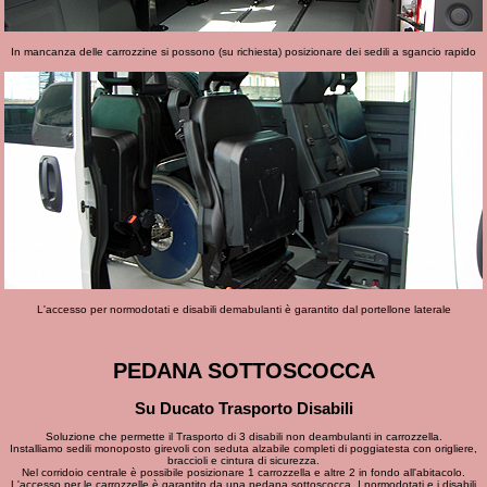
In mancanza delle carrozzine si possono (su richiesta) posizionare dei sedili a sgancio rapido
L'accesso per normodotati e disabili demabulanti è garantito dal portellone laterale
PEDANA SOTTOSCOCCA
Su Ducato Trasporto Disabili
Soluzione che permette il Trasporto di 3 disabili non deambulanti in carrozzella.
Installiamo sedili monoposto girevoli con seduta alzabile completi di poggiatesta con origliere,
braccioli e cintura di sicurezza.
Nel corridoio centrale è possibile posizionare 1 carrozzella e altre 2 in fondo all'abitacolo.
L'accesso per le carrozzelle è garantito da una pedana sottoscocca. I normodotati e i disabili