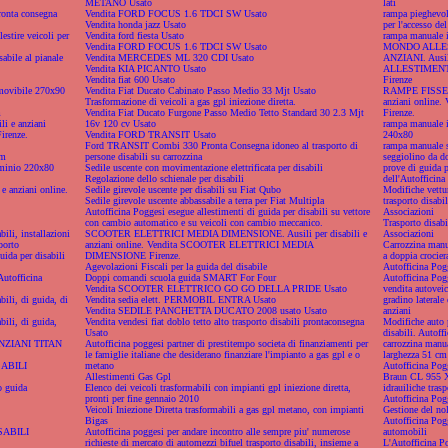
METANO Usato
lati
ronta consegna
Vendita FORD FOCUS 1.6 TDCI SW Usato
rampa pieghevole
Vendita honda jazz Usato
per l'accesso del
estire veicoli per
Vendita ford fiesta Usato
rampa manuale i
Vendita FORD FOCUS 1.6 TDCI SW Usato
MONDO ALLEST
sabile al pianale
Vendita MERCEDES ML 320 CDI Usato
ANZIANI. Ausili
Vendita KIA PICANTO Usato
ALLESTIMENTI
Vendita fiat 600 Usato
Firenze
imovibile 270x90
Vendita Fiat Ducato Cabinato Passo Medio 33 Mjt Usato
RAMPE FISSE M
Trasformazione di veicoli a gas gpl iniezione diretta.
anziani onlin
m
Vendita Fiat Ducato Furgone Passo Medio Tetto Standard 30 2.3 Mjt
Firenze.
 e anziani
16v 120 cv Usato
rampa manuale in
renze.
Vendita FORD TRANSIT Usato
240x80
Ford TRANSIT Combi 330 Pronta Consegna idoneo al trasporto di
rampa manuale 
cm
persone disabili su carrozzina
seggiolino da d
uminio 220x80
Sedile uscente con movimentazione elettrificata per disabili
prove di guida p
Regolazione dello schienale per disabili
dell'Autofficina
 anziani online.
Sedile girevole uscente per disabili su Fiat Qubo
Modifiche vettur
Sedile girevole uscente abbassabile a terra per Fiat Multipla
trasporto disabil
Autofficina Poggesi esegue allestimenti di guida per disabili su vettore
Associazioni
con cambio automatico e su veicoli con cambio meccanico.
Trasporto disabi
bili, installazioni
SCOOTER ELETTRICI MEDIA DIMENSIONE. Ausili per disabili e
Associazioni
porto
anziani online. Vendita SCOOTER ELETTRICI MEDIA
Carrozzina manua
uida per disabili
DIMENSIONE Firenze.
a doppia crociera
Agevolazioni Fiscali per la guida del disabile
Autofficina Pog
Autofficina
Doppi comandi scuola guida SMART For Four
Autofficina Po
Vendita SCOOTER ELETTRICO GO GO DELLA PRIDE Usato
vendita autoveic
bili, di guida, di
Vendita sedia elett. PERMOBIL ENTRA Usato
gradino laterale 
Vendita SEDILE PANCHETTA DUCATO 2008 usato Usato
anziani
bili, di guida,
Vendita vendesi fiat doblo tetto alto trasporto disabili prontaconsegna
Modifiche auto p
Usato
disabili. Autoff
NZIANI TITAN
Autofficina poggesi partner di prestitempo societa di finanziamenti per
carrozzina manual
le famiglie italiane che desiderano finanziare l'impianto a gas gpl e o
larghezza 51 cm
ABILI
metano
Autofficina Pog
Allestimenti Gas Gpl
Braun CL 955 XT,
o guida
Elenco dei veicoli trasformabili con impianti gpl iniezione diretta,
idrauiliche trasp
pronti per fine gennaio 2010
Autofficina Pogg
Veicoli Iniezione Diretta trasformabili a gas gpl metano, con impianti
Gestione del nol
Bigas
Autofficina Pogg
SABILI
Autofficina poggesi per andare incontro alle sempre piu' numerose
automobili
richieste di mercato di automezzi bifuel trasporto disabili, insieme a
L'Autofficina Po