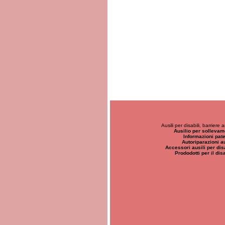
Ausili per disabili, barriere
Ausilio per sollevam
Informazioni pate
Autoriparazioni au
Accessori ausili per disa
Prododotti per il dis