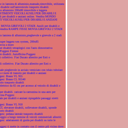
 in lamiera di alluminio,manuale,rimovibile, utilizzata
 disabile sull'autoveicolo trasporto disabili
n alluminio 200x80 rimovibile e leggera
IMENTI VEICOLI AUSILI PER DISABILI E
 per disabili e anziani online. Vendita MONDO
 VEICOLI AUSILI PER DISABILI E ANZIANI
OVIA GIREVOLI 2 STADI. Ausili per disabili e
e. Vendita RAMPE FISSE MOVIA GIREVOLI 2 STADI
 lamiera di alluminio,pieghevole e girevole a 2 stadi
super leggera wm system, 200x85
occia a muro
er disabili tetraplegici con l'auto dimostrativa
 Poggesi Firenze
e disabili. Autofficina Poggesi
i collettivo. Fiat Ducato allestito per Enti o
li collettivo. Fiat Ducato allestito per Enti o
le pieghevole in acciaio verniciato con telaio tubolare
 e ruote di transito per disabili e anziani
gesi: Braun VL 955
ggesi: Braun CL 95540
olo trasporto disabili
elettrico da 65 cm per accesso al veicolo di disabili e
er disabili. caricare la carrozzina in una auto per
icina Poggesi
e per disabili e anziani ripiegabile passaggi stretti
gesi: Braun VL 918
 elevatore disabili, sollevatore disabili, sponde
orto disabili
esi: pedana laterale trasporto disabili
eggio a lungo termine di veicoli commerciali allestiti
esi: adattamenti di guida per disabili su tutte le
ggesi ti mette in contatto con il centro più vicino dove