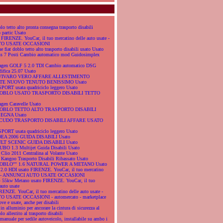
lo tetto alto pronta consegna trasporto disabili
 partic Usato
IRENZE. YouCar, il tuo mercatino delle auto usate -
O USATE OCCASIONI
e fiat doblo tetto alto trasporto disabili usato Usato
ess 7 Posti Cambio automatico mod Guidosimplex
wagen GOLF 5 2.0 TDI Cambio automatico DSG
difica 25.07 Usato
L VIVARO VERO AFFARE ALLESTIMENTO
E NUOVO TENUTO BENISSIMO Usato
PORT usata quadriciclo leggero Usato
 DOBLO USATO TRASPORTO DISABILI TETTO
gen Caravelle Usato
 DOBLO TETTO ALTO TRASPORTO DISABILI
GNA Usato
 SCUDO TRASPORTO DISABILI AFFARE USATO
PORT usata quadriciclo leggero Usato
IDEA 2006 GUIDA DISABILI Usato
ULT SCENIC GUIDA DISABILI Usato
UBO 1.3 Multijet Guida Disabili Usato
 Clio 2011 Centralina al Volante Usato
 Kangoo Trasporto Disabili Ribassato Usato
 DOBLO'''' 1.6 NATURAL POWER A METANO Usato
 2.0 HDI usato FIRENZE. YouCar, il tuo mercatino
ate - ANNUNCI AUTO USATE OCCASIONI
4 55kw Metano usato FIRENZE. YouCar, il tuo
auto usate
ENZE. YouCar, il tuo mercatino delle auto usate -
USATE OCCASIONI - automercato - marketplace
ove e usate, anche per disabili
in alluminio per ancorare la cintura di sicurezza al
lo allestito al trasporto disabili
 manuale per sedile autoveicolo, installabile su ambo i