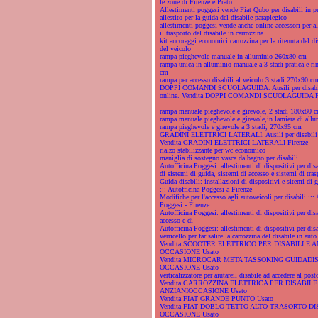
le zone di Firenze e Prato
Allestimenti poggesi vende Fiat Qubo per disabili in p
allestito per la guida del disabile paraplegico
allestimenti poggesi vende anche online accessori per all
il trasporto del disabile in carrozzina
kit ancoraggi economici carrozzina per la ritenuta del di
del veicolo
rampa pieghevole manuale in alluminio 260x80 cm
rampa unica in alluminio manuale a 3 stadi pratica e r
cm
rampa per accesso disabili al veicolo 3 stadi 270x90 c
DOPPI COMANDI SCUOLAGUIDA. Ausili per disabili
online. Vendita DOPPI COMANDI SCUOLAGUIDA Fi
rampa manuale pieghevole e girevole, 2 stadi 180x80 
rampa manuale pieghevole e girevole,in lamiera di all
rampa pieghevole e girevole a 3 stadi, 270x95 cm
GRADINI ELETTRICI LATERALI. Ausili per disabili e
Vendita GRADINI ELETTRICI LATERALI Firenze
rialzo stabilizzante per wc economico
maniglia di sostegno vasca da bagno per disabili
Autofficina Poggesi: allestimenti di dispositivi per disa
di sistemi di guida, sistemi di accesso e sistemi di tras
Guida disabili: installazioni di dispositivi e sitemi di g
::: Autofficina Poggesi a Firenze
Modifiche per l'accesso agli autoveicoli per disabili ::: 
Poggesi - Firenze
Autofficina Poggesi: allestimenti di dispositivi per disa
accesso e di
Autofficina Poggesi: allestimenti di dispositivi per disa
verricello per far salire la carrozzina del disabile in auto
Vendita SCOOTER ELETTRICO PER DISABILI E A
OCCASIONE Usato
Vendita MICROCAR META TASSOKING GUIDADIS
OCCASIONE Usato
verticalizzatore per aiutareil disabile ad accedere al post
Vendita CARROZZINA ELETTRICA PER DISABII E
ANZIANIOCCASIONE Usato
Vendita FIAT GRANDE PUNTO Usato
Vendita FIAT DOBLO TETTO ALTO TRASORTO DI
OCCASIONE Usato