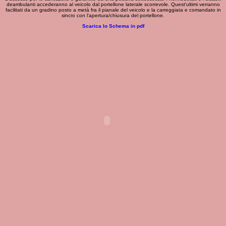
deambulanti accederanno al veicolo dal portellone laterale scorrevole. Quest'ultimi verranno
facilitati da un gradino posto a metà fra il pianale del veicolo e la carreggiata e comandato in
sincro con l'apertura/chiusura del portellone.
Scarica lo Schema in pdf