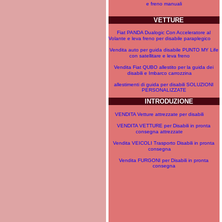
e freno manuali
VETTURE
Fiat PANDA Dualogic Con Acceleratore al
Volante e leva freno per disabile paraplegico
Vendita auto per guida disabile PUNTO MY Life
con satellitare e leva freno
Vendita Fiat QUBO allestito per la guida dei
disabili e Imbarco carrozzina
allestimenti di guida per disabili SOLUZIONI
PERSONALIZZATE
INTRODUZIONE
VENDITA Vetture attrezzate per disabili
VENDITA VETTURE per Disabili in pronta
consegna attrezzate
Vendita VEICOLI Trasporto Disabili in pronta
consegna
Vendita FURGONI per Disabili in pronta
consegna