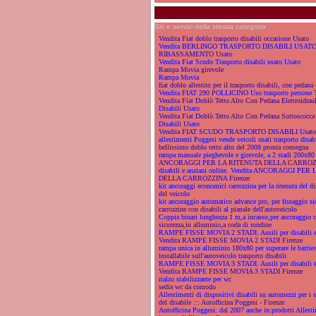
Siti e servizi della stessa categoria
Vendita Fiat doblo trasporto disabili occasione Usato
Vendita BERLINGO TRASPORTO DISABILI USAT
RIBASSAMENTO Usato
Vendita Fiat Scudo Trasporto disabili usato Usato
Rampa Movia girevole
Rampa Movia
fiat doblo allestito per il trasporto disabili, con pedana 
Vendita FIAT 290 POLLICINO Uso trasporto persone 
Vendita Fiat Doblò Tetto Alto Con Pedana Elettroidraul
Disabili Usato
Vendita Fiat Doblò Tetto Alto Con Pedana Sottoscocca 
Disabili Usato
Vendita FIAT SCUDO TRASPORTO DISABILI Usato
allestimenti Poggesi vende veicoli usati trasporto disab
bellissimo doblo tetto alto del 2008 pronta consegna
rampa manuale pieghevole e girevole, a 2 stadi 200x80
ANCORAGGI PER LA RITENUTA DELLA CARROZZIN
disabili e anziani online. Vendita ANCORAGGI PE
DELLA CARROZZINA Firenze
kit ancoraggi economici carrozzina per la ritenuta del di
del veicolo
kit ancoraggio automatico advance pro, per fissaggio si
carrozzine con disabili al pianale dell'autoveicolo
Coppia binari lunghezza 1 m,a incasso,per ancoraggio c
sicurezza,in alluminio,a coda di rondine
RAMPE FISSE MOVIA 2 STADI. Ausili per disabili e a
Vendita RAMPE FISSE MOVIA 2 STADI Firenze
rampa unica in alluminio 180x80 per superare le barriere
installabile sull'autoveicolo trasporto disabili
RAMPE FISSE MOVIA 3 STADI. Ausili per disabili e a
Vendita RAMPE FISSE MOVIA 3 STADI Firenze
rialzo stabilizzante per wc
sedia wc da comodo
Allestimenti di dispositivi disabili su automezzi per i s
del disabile ::: Autofficina Poggesi - Firenze
Autofficina Poggesi: dal 2007 anche in:prodotti Allest