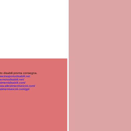
orto disabili pronta consegna.
w.trasportodisabili.net
w.motodisabili.net/
timentidisabili.com/
www.allestimentiveicoli.com/
stimentiveicoli.com/gpl