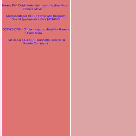
Nuovo Fiat Doblò tetto alto trasporto disabili con
Rampa Movia
Allestimenti per DOBLO tetto alto trasporto
Disabili trasformati a Gas METANO
OCCASIONE - Doblò trasporto disabili + Rampa
+ Carrozzina
Fiat Doblo 14 a GPL Trasporto Disabile in
Pronta Consegna