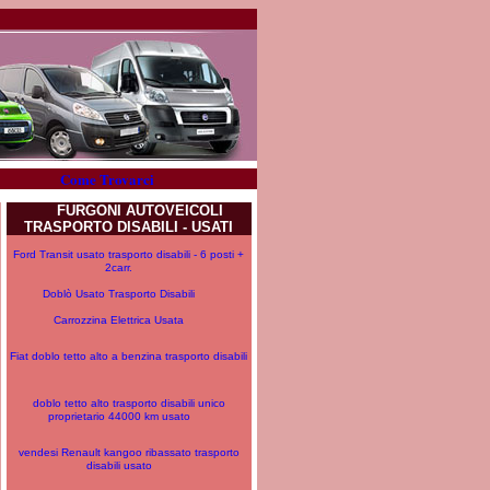
Come Trovarci
FURGONI AUTOVEICOLI
TRASPORTO DISABILI - USATI
Ford Transit usato trasporto disabili - 6 posti +
2carr.
Doblò Usato Trasporto Disabili
Carrozzina Elettrica Usata
Fiat doblo tetto alto a benzina trasporto disabili
doblo tetto alto trasporto disabili unico
proprietario 44000 km usato
vendesi Renault kangoo ribassato trasporto
disabili usato