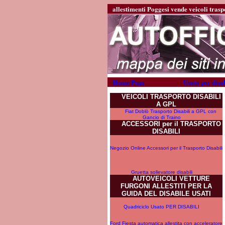
allestimenti Poggesi vende veicoli traspo
Home Page
Usato per disab
VEICOLI TRASPORTO DISABILI
A GPL
Fiat Doblò Trasporto Disabili a GPL con
Gancio di Traino
ACCESSORI per il TRASPORTO
DISABILI
Negozio Online Accessori per il Trasporto Disabili
Gruetta sollevatore disabili
AUTOVEICOLI VETTURE
FURGONI ALLESTITI PER LA
GUIDA DEL DISABILE USATI
Quadriciclo Usato PER DISABILI
Ford Fiesta automatica allestita con acceleratore