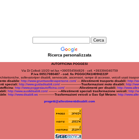
Ricerca personalizzata
AUTOFFICINA POGGESI
Via Di Collodi 10/20 tel.fax +390554564826 - cell. +393394040759
P.iva 00517080487 - cod. fis PGGGCR41H09H222P
 architettoniche, sollevatoriper disabili, servoscale, ascensori, rampe di accesso, veicoli usati trasp
ento disabile:
http://www.gruettasollevapersone.com/
---
Allestimenti trasporto disabili:
http://ww
nti speciali:
http://www.guidadisabili.com/
----------------------
Trasformazioni moto disabili:
http://ww
tofficina:
http://www.poggesiautofficina.com/
---------------
Allestimenti per disabili:
http://www.alles
bili:
http://www.ausilidisabili.com/
---------
---Allestimenti speciali trasformazione veicoli:
http://
abile
:
http://www.disabili.ws
-----------------
Trasformazioni veicoli a Gas Gpl Metano:
http://www.alle
progetti@allestimentidisabili.com