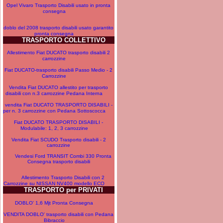
Opel Vivaro Trasporto Disabili usato in pronta
consegna
doblo del 2008 trasporto disabili usato garantito
pronta consegna
TRASPORTO COLLETTIVO
Allestimento Fiat DUCATO trasporto disabili 2
carrozzine
Fiat DUCATO-trasporto disabili Passo Medio - 2
Carrozzine
Vendita Fiat DUCATO allestito per trasporto
disabili con n.3 carrozzine Pedana Interna
vendita Fiat DUCATO TRASPORTO DISABILI -
per n. 3 carrozzine con Pedana Sottoscocca
Fiat DUCATO TRASPORTO DISABILI -
Modulabile: 1, 2, 3 carrozzine
Vendita Fiat SCUDO Trasporto disabili - 2
carrozzine
Vendesi Ford TRANSIT Combi 330 Pronta
Consegna trasporto disabili
Allestimento Trasporto Disabili con 2
Carrozzine su NISSAN NV400 modello ECO
TRASPORTO per PRIVATI
DOBLO' 1,6 Mjt Pronta Consegna
VENDITA DOBLO' trasporto disabili con Pedana
Bibraccio