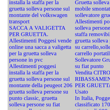
installa la staffa per la
Gruetta solleva
gruetta solleva persone sul
mobile smontatb
montante del volkswagen
sollevatore gru
transport
Allestimenti pog
SACCA A VALIGETTA
solleva persone
PER GRUETTA.
staffa removibi
Allestimenti Poggesi vende
gruetta solleva 
online una sacca a valigetta
su carrello,soll
per la gruetta solleva
carrello portati
persone in pvc
Sollevatore Gru
Allestimenti poggesi
su fiat punto
installa la staffa per la
Vendita CIT
gruetta solleva persone sul
RIBASSAMEN
montante della peugeot 206
PER GRUETT
gruetta solleva persone su
Usato
punto classic, gruetta
In Italia, Pogg
solleva persone su fiat
classificato 1