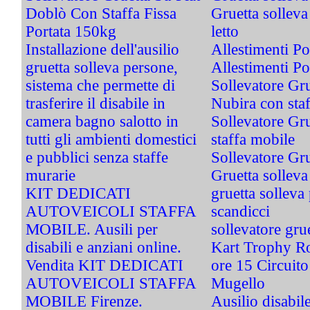
Doblò Con Staffa Fissa
Gruetta solleva
Portata 150kg
letto
Installazione dell'ausilio
Allestimenti Pog
gruetta solleva persone,
Allestimenti Pog
sistema che permette di
Sollevatore Gru
trasferire il disabile in
Nubira con sta
camera bagno salotto in
Sollevatore Gru
tutti gli ambienti domestici
staffa mobile
e pubblici senza staffe
Sollevatore Gr
murarie
Gruetta sollev
KIT DEDICATI
gruetta solleva
AUTOVEICOLI STAFFA
scandicci
MOBILE. Ausili per
sollevatore gru
disabili e anziani online.
Kart Trophy Ro
Vendita KIT DEDICATI
ore 15 Circuito
AUTOVEICOLI STAFFA
Mugello
MOBILE Firenze.
Ausilio disabil