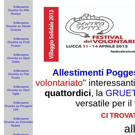
Sollevatore
Gruetta Su Alfa
Romeo
Sollevatore
Gruetta su Skoda
Octavia
Sollevatore
Gruetta su Ford
Fusion
Sollevatore
Gruetta su Opel
Zafira
Allestimenti Pogge
Sollevatore
Gruetta su Fiat
Punto
volontariato
" interessan
Sollevatore
quattordici
, la
GRUET
Gruetta su Opel
Agila
versatile per i
Sollevatore
Gruetta su Peugeot
106
CI TROVA
Sollevatore
Gruetta su Chevrolet
al
Nubira
Sollevatore