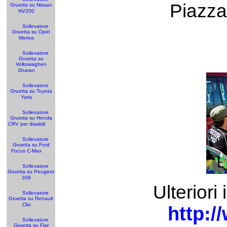
Piazza
Gruetta su Nissan
NV200
Sollevatore
Gruetta su Opel
Meriva
Sollevatore
Gruetta su
Volkswaghen
Sharan
Sollevatore
Gruetta su Toyota
Yaris
Sollevatore
Gruetta su Honda
CRV per disabili
Sollevatore
Gruetta su Ford
Focus C-Max
Sollevatore
Gruetta su Peugeot
308
Ulteriori
Sollevatore
Gruetta su Renault
Clio
http:/
Sollevatore
Gruetta su Fiat