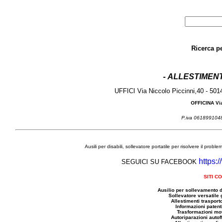
Ricerca p
-
ALLESTIMENT
UFFICI Via Niccolo Piccinni,40 - 50
OFFICINA Via
P.iva 06189910
Ausili per disabili, sollevatore portatile per risolvere il prob
https:
SEGUICI SU FACEBOOK
SITI C
Ausilio per sollevamento d
Sollevatore versatile 
Allestimenti trasporto
Informazioni patenti
Trasformazioni mot
Autoriparazioni autoff