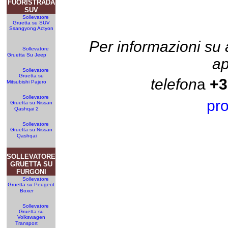
FUORISTRADA
SUV
Sollevatore
Gruetta su SUV
Ssangyong Actyon
Per informazioni su a
Sollevatore
Gruetta Su Jeep
ap
Sollevatore
Gruetta su
telefon
a
+3
Mitsubishi Pajero
Sollevatore
pro
Gruetta su Nissan
Qashqai 2
Sollevatore
Gruetta su Nissan
Qashqai
SOLLEVATORE
GRUETTA SU
FURGONI
Sollevatore
Gruetta su Peugeot
Boxer
Sollevatore
Gruetta su
Volkswagen
Transport