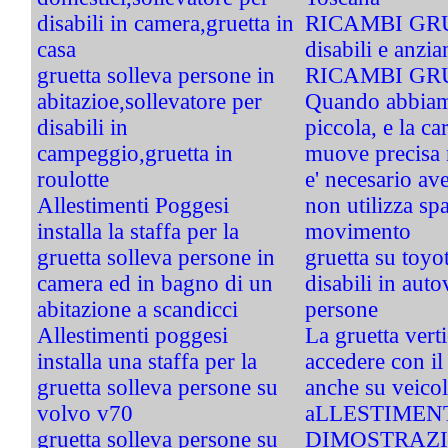
disabili in camera,gruetta in
RICAMBI GRUE
casa
disabili e anzia
gruetta solleva persone in
RICAMBI GRU
abitazioe,sollevatore per
Quando abbiam
disabili in
piccola, e la car
campeggio,gruetta in
muove precisa 
roulotte
e' necesario av
Allestimenti Poggesi
non utilizza spa
installa la staffa per la
movimento
gruetta solleva persone in
gruetta su toyo
camera ed in bagno di un
disabili in auto
abitazione a scandicci
persone
Allestimenti poggesi
La gruetta verti
installa una staffa per la
accedere con il
gruetta solleva persone su
anche su veicoli
volvo v70
aLLESTIMENT
gruetta solleva persone su
DIMOSTRAZI