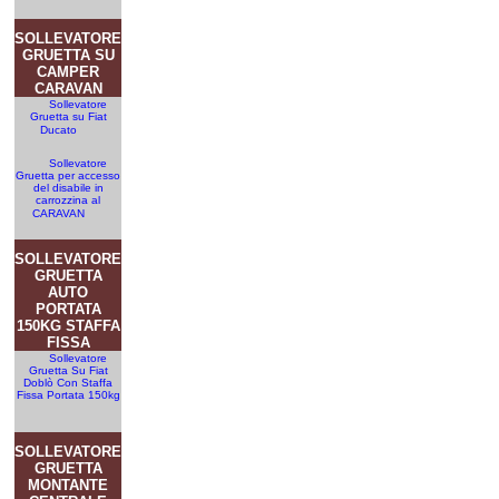
SOLLEVATORE
GRUETTA SU
CAMPER
CARAVAN
Sollevatore
Gruetta su Fiat
Ducato
Sollevatore
Gruetta per accesso
del disabile in
carrozzina al
CARAVAN
SOLLEVATORE
GRUETTA
AUTO
PORTATA
150KG STAFFA
FISSA
Sollevatore
Gruetta Su Fiat
Doblò Con Staffa
Fissa Portata 150kg
SOLLEVATORE
GRUETTA
MONTANTE