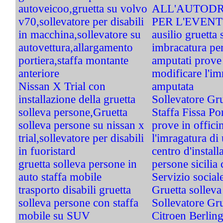
autoveicoo,gruetta su volvo
ALL'AUTOD
v70,sollevatore per disabili
PER L'EVEN
in macchina,sollevatore su
ausilio gruetta 
autovettura,allargamento
imbracatura per
portiera,staffa montante
amputati prove 
anteriore
modificare l'im
Nissan X Trial con
amputata
installazione della gruetta
Sollevatore Gr
solleva persone,Gruetta
Staffa Fissa Po
solleva persone su nissan x
prove in offici
trial,sollevatore per disabili
l'imragatura di
in fuoristard
centro d'install
gruetta solleva persone in
persone sicilia 
auto staffa mobile
Servizio soci
trasporto disabili gruetta
Gruetta solleva
solleva persone con staffa
Sollevatore Gru
mobile su SUV
Citroen Berlin