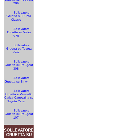
206
Sollevatore
Gruetta su Punto
Classic
Sollevatore
Gruetta su Volvo
V70
Sollevatore
Gruetta su Toyota
Yaris
Sollevatore
Gruetta su Peugeot
308
Sollevatore
Gruetta su Bmw
Sollevatore
Gruetta e Verricello
Carica Carrozzina su
Toyota Yaris
Sollevatore
Gruetta su Peugeot
107
SOLLEVATORE
GRUETTA SU