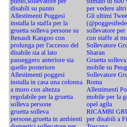
punto,sollevatore per
stimato di 600 v
disabili su punto
per vedere altri
Allestimenti Poggesi
Gli ultimi Twee
installa la staffa per la
(@poggesifeder
gruetta solleva persone su
sollevatore per 
Renault Kangoo con
con staffe al m
prolunga per l'accesso del
Sollevatore Gr
disabile sia al lato
Sharan
passeggero anteriore sia
Gruetta solleva
quello posteriore
mobile su Peug
Allestimenti poggesi
Sollevatore Gru
installa in casa una colonna
Roma
a muro con altezza
Allestimenti Pog
regolabile per la gruetta
mobile per la g
solleva persone
opel agila
gruetta solleva
RICAMBI GRUE
persone,gruetta in ambienti
per disabili a F
domestici,sollevatore per
Toscana