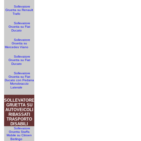
Sollevatore
Gruetta su Renault
Trafic
Sollevatore
Gruetta su Fiat
Ducato
Sollevatore
Gruetta su
Mercedes Viano
Sollevatore
Gruetta su Fiat
Ducato
Sollevatore
Gruetta su Fiat
Ducato con Pedana
Monobraccio
Laterale
SOLLEVATORE
GRUETTA SU
AUTOVEICOLI
RIBASSATI
TRASPORTO
DISABILI
Sollevatore
Gruetta Staffa
Mobile su Citroen
Berlingo