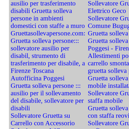
ausilio per trasferimento
Sollevatore Gr
disabili Gruetta solleva
Elettrico Geco
persone in ambienti
Sollevatore Gru
domestici con staffe a muro
Comune Bugug
Gruettasollevapersone.com:
Gruetta solleva
Gruetta solleva persone:::
Gruetta solleva
sollevatore ausilio per
Poggesi - Fire
disabil, strumento di
Allestimenti p
trasferimento per disabile, a
carrello smontab
Firenze Toscana
gruetta solleva
Autofficina Poggesi
Gruetta solleva
Gruetta solleva persone :::
mobile installa
ausilio per il sollevamento
Sollevatore Gr
del disabile, sollevatore per
staffa mobile
disabili
Gruetta solleva
Sollevatore Gruetta su
con staffa reov
Carrello con Accessorio
Sollevatore Gru