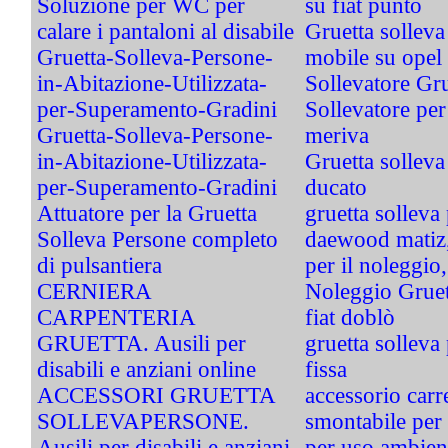
Soluzione per WC per
su fiat punto
calare i pantaloni al disabile
Gruetta solleva
Gruetta-Solleva-Persone-
mobile su opel 
in-Abitazione-Utilizzata-
Sollevatore Gr
per-Superamento-Gradini
Sollevatore per 
Gruetta-Solleva-Persone-
meriva
in-Abitazione-Utilizzata-
Gruetta solleva
per-Superamento-Gradini
ducato
Attuatore per la Gruetta
gruetta solleva 
Solleva Persone completo
daewood matiz,
di pulsantiera
per il noleggio, 
CERNIERA
Noleggio Gruet
CARPENTERIA
fiat doblò
GRUETTA. Ausili per
gruetta solleva
disabili e anziani online
fissa
ACCESSORI GRUETTA
accessorio carr
SOLLEVAPERSONE.
smontabile per 
Ausili per disabili e anziani
per uso ambien