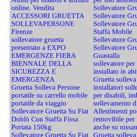
online. Vendita
Sollevatore Gru
ACCESSORI GRUETTA
Sollevatore Gr
SOLLEVAPERSONE
Sollevatore Gr
Firenze
Staffa Mobile
sollevatore gruetta
Sollevatore G
presentato a EXPO
Sollevatore Gru
EMERGENZE FIERA
Guastalla
BIENNALE DELLA
sollevatore per 
SICUREZZA E
installato in a
EMERGENZA
Gruetta sollev
Gruetta Solleva Persone
installatori sol
portatile su carrello mobile
per disabili, i
portatile da viaggio
sollevamento di
Sollevatore Gruetta Su Fiat
Allestimenti pog
Doblò Con Staffa Fissa
removibile per 
Portata 150kg
anche su nissa
Sollevatore Gruetta Su Fiat
Gruetta sollev