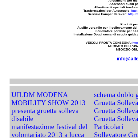
Allestimenti per dis
Accessori ausili pe
Allestimenti speciali trasfor
Trasformazioni per Autoscuole:
http
Servizio Camper Caravan:
http:/
Prodotti per
Ausilio versatile per il sollevamento del
Sollevatore portatile per ca
Installazione Doppi comandi scuola guida pe
VEICOLI PRONTA CONSEGNA:
htt
MERCATO DELL'US
NEGOZIO ONL
info@alle
Siti e servizi della stessa categoria
UILDM MODENA
schema doblo 
MOBILITY SHOW 2013
Gruetta Solleva
presenta gruetta solleva
Gruetta Sollev
disabile
Gruetta Sollev
manifestazione festival del
Particolari
volontariato 2013 a lucca
Sollevatore Gr