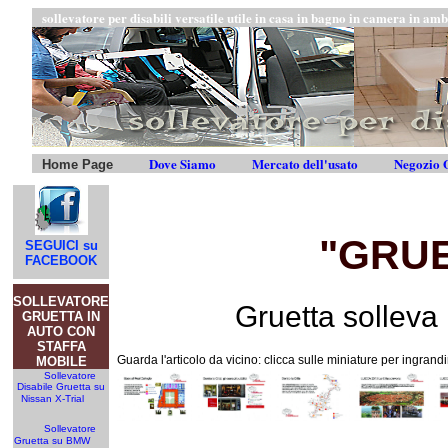
sollevatore per disabili versatile utile in casa in bagno in camera in amb
Dove Siamo
Mercato dell'usato
Negozio O
Home Page
"GRUE
SEGUICI su
FACEBOOK
SOLLEVATORE
Gruetta solleva 
GRUETTA IN
AUTO CON
STAFFA
Guarda l'articolo da vicino: clicca sulle miniature per ingrand
MOBILE
Sollevatore
Disabile Gruetta su
Nissan X-Trial
Sollevatore
Gruetta su BMW