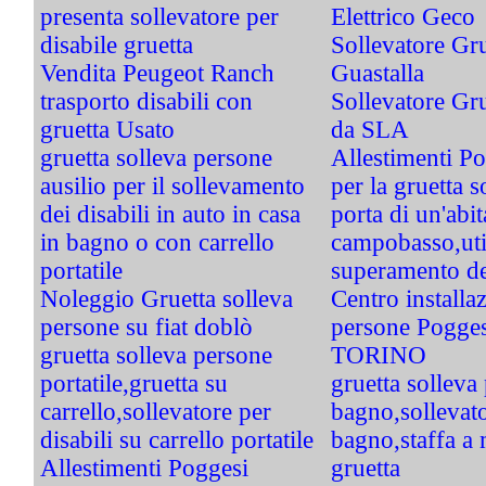
presenta sollevatore per
Elettrico Geco
disabile gruetta
Sollevatore Gru
Vendita Peugeot Ranch
Guastalla
trasporto disabili con
Sollevatore Gru
gruetta Usato
da SLA
gruetta solleva persone
Allestimenti Pog
ausilio per il sollevamento
per la gruetta s
dei disabili in auto in casa
porta di un'abi
in bagno o con carrello
campobasso,util
portatile
superamento de
Noleggio Gruetta solleva
Centro installa
persone su fiat doblò
persone Pogg
gruetta solleva persone
TORINO
portatile,gruetta su
gruetta solleva
carrello,sollevatore per
bagno,sollevato
disabili su carrello portatile
bagno,staffa a
Allestimenti Poggesi
gruetta