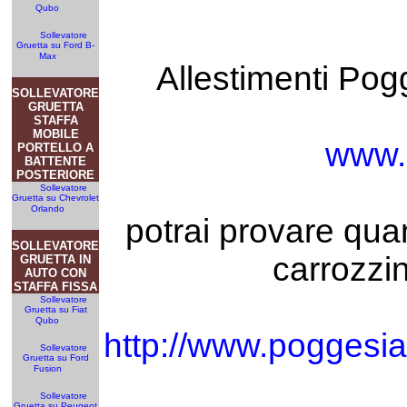
Qubo
Sollevatore
Gruetta su Ford B-
Max
Allestimenti P
SOLLEVATORE
GRUETTA
STAFFA
MOBILE
www.
PORTELLO A
BATTENTE
POSTERIORE
Sollevatore
Gruetta su Chevrolet
Orlando
potrai provare quan
SOLLEVATORE
carrozzi
GRUETTA IN
AUTO CON
STAFFA FISSA
Sollevatore
Gruetta su Fiat
Qubo
http://www.poggesiau
Sollevatore
Gruetta su Ford
Fusion
Sollevatore
Gruetta su Peugeot