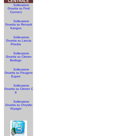
CENTRALE
Sollevatore
Gruetta su Ford
Connect
Sollevatore
Gruetta su Renault
Kangoo
Sollevatore
Gruetta su Lancia
Phedra
Sollevatore
Gruetta su Citroen
Berlingo
Sollevatore
Gruetta su Peugeot
Expert
Sollevatore
Gruetta su Citroen C
8
Sollevatore
Gruetta su Chrysler
Voyager