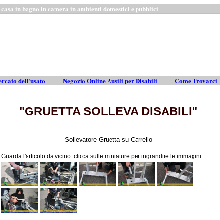
in casa in bagno in camera in ambienti domestici e pubblici
rcato dell'usato
Negozio Online Ausili per Disabili
Come Trovarci
"GRUETTA SOLLEVA DISABILI"
Sollevatore Gruetta su Carrello
Guarda l'articolo da vicino: clicca sulle miniature per ingrandire le immagini