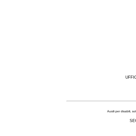
UFFIC
Ausili per disabili, s
SE