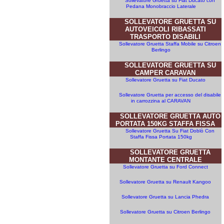
Sollevatore Gruetta su Fiat Ducato con
Pedana Monobraccio Laterale
SOLLEVATORE GRUETTA SU
AUTOVEICOLI RIBASSATI
TRASPORTO DISABILI
Sollevatore Gruetta Staffa Mobile su Citroen
Berlingo
SOLLEVATORE GRUETTA SU
CAMPER CARAVAN
Sollevatore Gruetta su Fiat Ducato
Sollevatore Gruetta per accesso del disabile
in carrozzina al CARAVAN
SOLLEVATORE GRUETTA AUTO
PORTATA 150KG STAFFA FISSA
Sollevatore Gruetta Su Fiat Doblò Con
Staffa Fissa Portata 150kg
SOLLEVATORE GRUETTA
MONTANTE CENTRALE
Sollevatore Gruetta su Ford Connect
Sollevatore Gruetta su Renault Kangoo
Sollevatore Gruetta su Lancia Phedra
Sollevatore Gruetta su Citroen Berlingo