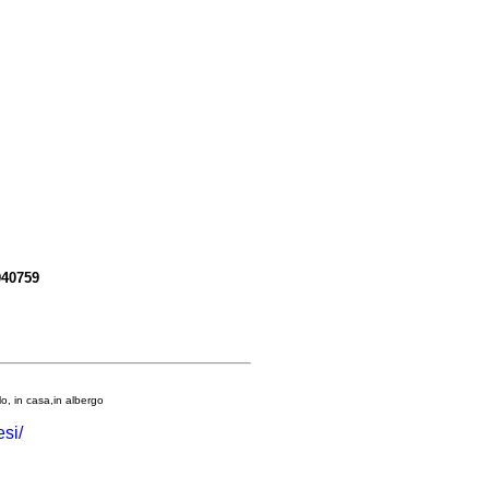
040759
olo, in casa,in albergo
si/