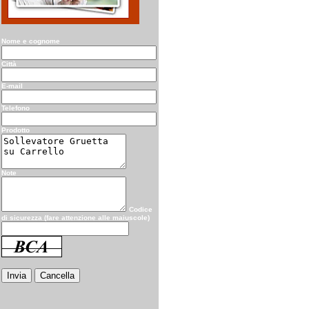
Nome e cognome
Città
E-mail
Telefono
Prodotto
Note
Codice
di sicurezza (fare attenzione alle maiuscole)