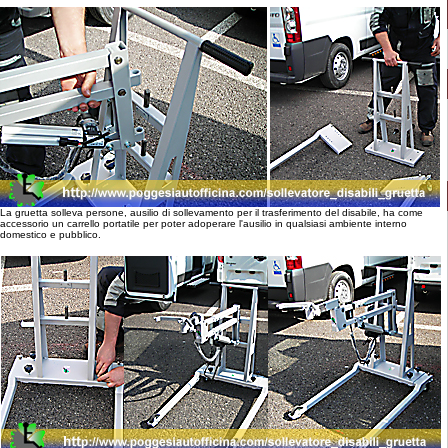
La gruetta solleva persone, ausilio di sollevamento per il trasferimento del disabile, ha come
accessorio un carrello portatile per poter adoperare l'ausilio in qualsiasi ambiente interno
domestico e pubblico.