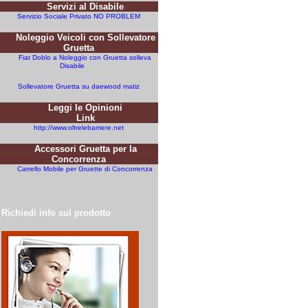
Servizi al Disabile
Servizio Sociale Privato NO PROBLEM
Noleggio Veicoli con Sollevatore
Gruetta
Fiat Doblo a Noleggio con Gruetta solleva
Disabile
Sollevatore Gruetta su daewood matiz
Leggi le Opinioni
Link
http://www.oltrelebarriere.net
Accessori Gruetta per la
Concorrenza
Carrello Mobile per Gruette di Concorrenza
Richiedi info sul prodotto