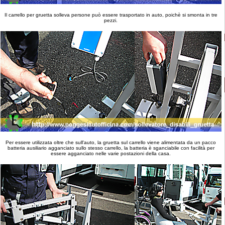
Il carrello per gruetta solleva persone può essere trasportato in auto, poichè si smonta in tre
pezzi.
Per essere utilizzata oltre che sull'auto, la gruetta sul carrello viene alimentata da un pacco
batteria ausiliario agganciato sullo stesso carrello, la batteria è sganciabile con facilità per
essere agganciato nelle varie postazioni della casa.