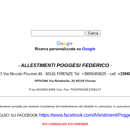
Ricerca personalizzata su
Google
POGGESI FEDERICO
-
ALLESTIMENTI
-
I Via Niccolo Piccinni,40 - 50141 FIRENZE Tel. +39055450625 - cell.
+3394
OFFICINA Via Rondinella, 20 50135 Firenze
P.iva 06189910489 Cod, Fisc. PGGFRC69E12D612Y
ollevatore portatile per risolvere il problema del trasferimento del disabile in carrozzina, in autoveic
https://www.facebook.com/AllestimentiPogge
GUICI SU FACEBOOK
SITI CONSIGLIATI SITI PARTNER