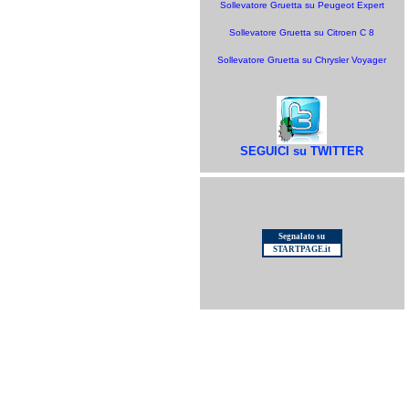
Sollevatore Gruetta su Peugeot Expert
Sollevatore Gruetta su Citroen C 8
Sollevatore Gruetta su Chrysler Voyager
SEGUICI su TWITTER
Segnalato su
STARTPAGE.it