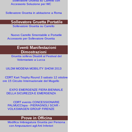
Sollevatore Gruetta su Carrello con
Accessorio Soluzione per WC
Sollevatore Gruetta in abitazione a Roma
Sollevatore Gruetta Portatile
Sollevatore Gruetta su Carrello
Nuovo Carrello Smontabile e Portatile
Accessorio per Sollevatore Gruetta
Eventi Manifestazioni
Dimostrazioni
Gruetta solleva Disabili al Festival del
Volontariato a Lucca
UILDM MODENA MOBILITY SHOW 2013
CDRT Kart Trophy Round 3 sabato 12 ottobre
ore 15 Circuito Internazionale del Mugello
EXPO EMERGENZE FIERA BIENNALE
DELLA SICUREZZA E EMERGENZA
CDRT evento CONCESSIONARIE
PALMUCCIspa - PIERAGNOLI SCAR -
VOLKSWAGEN GROUP FIRENZE
Prove in Officina
Modifica Imbragatura Gruetta per Persona
con Amputazioni agli Arti Inferiori