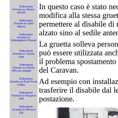
In questo caso è stato ne
Sollevatore
Gruetta su Nissan
NV200
modifica alla stessa gruet
Sollevatore
permettere al disabile di 
Gruetta su Opel
Meriva
alzato sino al sedile ante
Sollevatore
Gruetta su
Volkswaghen Sharan
La gruetta solleva persone
può essere utilizzata anc
Sollevatore
Gruetta su Toyota
Yaris
il problema spostamento n
Sollevatore
del Caravan.
Gruetta su Honda
CRV per disabili
Sollevatore
Ad esempio con installaz
Gruetta su Ford Focus
C-Max
trasferire il disabile dal l
Sollevatore
Gruetta su Peugeot
postazione.
308
Sollevatore
Gruetta su Renault
Clio