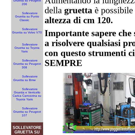
Aumentando la lunghezza
Gruetta su Peugeot
206
della
gruetta
è possibile
Sollevatore
Gruetta su Punto
altezza di cm 120.
Classic
Sollevatore
Importante sapere che 
Gruetta su Volvo V70
a risolvere qualsiasi pr
Sollevatore
Gruetta su Toyota
con questo strumenti c
Yaris
SEMPRE
Sollevatore
Gruetta su Peugeot
308
Sollevatore
Gruetta su Bmw
Sollevatore
Gruetta e Verricello
Carica Carrozzina su
Toyota Yaris
Sollevatore
Gruetta su Peugeot
107
SOLLEVATORE
GRUETTA SU