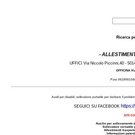
Ricerca p
-
ALLESTIMENT
UFFICI Via Niccolo Piccinni,40 - 50
OFFICINA Via
P.iva 06189910
Ausili per disabili, sollevatore portatile per risolvere il prob
https:
SEGUICI SU FACEBOOK
SITI C
Ausilio per sollevamento d
Sollevatore versatile 
Allestimenti trasporto
Informazioni patenti