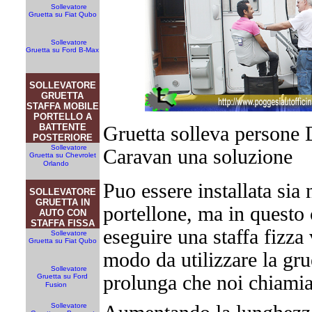
Sollevatore
Gruetta su Fiat Qubo
Sollevatore
Gruetta su Ford B-Max
SOLLEVATORE
GRUETTA
STAFFA MOBILE
PORTELLO A
BATTENTE
Gruetta solleva persone 
POSTERIORE
Sollevatore
Caravan una soluzione
Gruetta su Chevrolet
Orlando
Puo essere installata sia 
SOLLEVATORE
GRUETTA IN
portellone, ma in questo 
AUTO CON
STAFFA FISSA
eseguire una staffa fizza 
Sollevatore
Gruetta su Fiat Qubo
modo da utilizzare la gr
Sollevatore
prolunga che noi chiamia
Gruetta su Ford
Fusion
Sollevatore