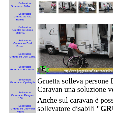
Sollevatore
Gruetta su BMW
Sollevatore
Gruetta Su Alfa
Romeo
Sollevatore
Gruetta su Skoda
Octavia
Sollevatore
Gruetta su Ford
Fusion
Sollevatore
Gruetta su Opel Zafira
Sollevatore
Gruetta su Fiat Punto
Gruetta solleva persone 
Sollevatore
Gruetta su Opel Agila
Caravan una soluzione ve
Sollevatore
Gruetta su Peugeot
Anche sul caravan è possib
106
Sollevatore
sollevatore disabili
"GR
Gruetta su Chevrolet
Nubira