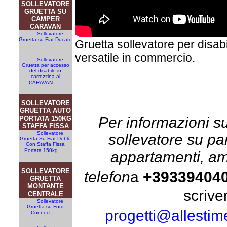
SOLLEVATORE
GRUETTA SU
CAMPER
CARAVAN
Sollevatore
Gruetta su Fiat Ducato
Gruetta sollevatore per disabil
versatile in commercio.
Sollevatore
Gruetta per accesso
del disabile in
carrozzina al
CARAVAN
SOLLEVATORE
GRUETTA AUTO
Per informazioni su
PORTATA 150KG
STAFFA FISSA
Sollevatore
sollevatore su part
Gruetta Su Fiat Doblò
Con Staffa Fissa
Portata 150kg
appartamenti, amb
SOLLEVATORE
telefon
a
+39339404
GRUETTA
MONTANTE
scrive
CENTRALE
Sollevatore
Gruetta su Ford
progetti@allestime
Connect