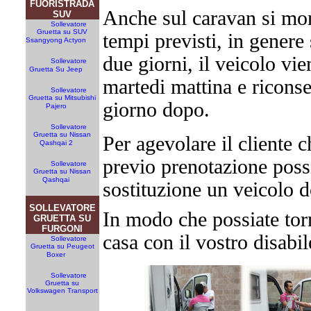
FUORISTRADA
Anche sul caravan si mon
SUV
Sollevatore
Gruetta su SUV
tempi previsti, in genere 
Ssangyong Actyon
due giorni, il veicolo vie
Sollevatore
Gruetta Su Jeep
martedi mattina e riconse
Sollevatore
Gruetta su Mitsubishi
giorno dopo.
Pajero
Sollevatore
Gruetta su Nissan
Per agevolare il cliente c
Qashqai 2
previo prenotazione poss
Sollevatore
Gruetta su Nissan
Qashqai
sostituzione un veicolo d
SOLLEVATORE
In modo che possiate tor
GRUETTA SU
FURGONI
casa con il vostro disabil
Sollevatore
Gruetta su Peugeot
Boxer
Sollevatore
Gruetta su
Volkswagen Transport