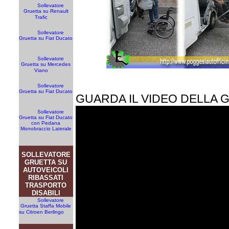
Sollevatore
Gruetta su Renault
Trafic
Sollevatore
Gruetta su Fiat Ducato
Sollevatore
Gruetta su Mercedes
Viano
Sollevatore
Gruetta su Fiat Ducato
GUARDA IL VIDEO DELLA 
Sollevatore
Gruetta su Fiat Ducato
con Pedana
Monobraccio Laterale
SOLLEVATORE
GRUETTA SU
AUTOVEICOLI
RIBASSATI
TRASPORTO
DISABILI
Sollevatore
Gruetta Staffa Mobile
su Citroen Berlingo