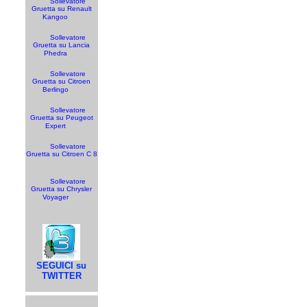
Sollevatore
Gruetta su Renault
Kangoo
Sollevatore
Gruetta su Lancia
Phedra
Sollevatore
Gruetta su Citroen
Berlingo
Sollevatore
Gruetta su Peugeot
Expert
Sollevatore
Gruetta su Citroen C 8
Sollevatore
Gruetta su Chrysler
Voyager
SEGUICI su
TWITTER