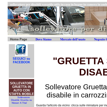
sollevatore per disabili versatile utile in casa in bagno in camera in amb
Dove Siamo
Mercato dell'usato
Negozio O
Home Page
"GRUETTA
SEGUICI su
FACEBOOK
DISAB
SOLLEVATORE
Sollevatore Gruett
GRUETTA IN
AUTO CON
disabile in carro
STAFFA MOBILE
Sollevatore
Disabile Gruetta su
Nissan X-Trial
Guarda l'articolo da vicino: clicca sulle miniature per i