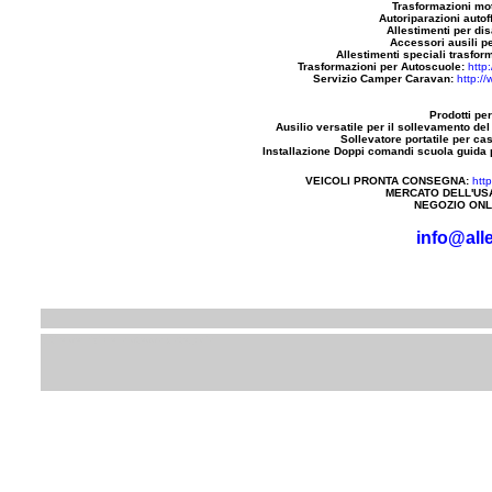
Trasformazioni mot
Autoriparazioni autoff
Allestimenti per dis
Accessori ausili pe
Allestimenti speciali trasfor
Trasformazioni per Autoscuole:
http
Servizio Camper Caravan:
http:/
Prodotti per
Ausilio versatile per il sollevamento del
Sollevatore portatile per ca
Installazione Doppi comandi scuola guida pe
VEICOLI PRONTA CONSEGNA:
htt
MERCATO DELL'US
NEGOZIO ONL
info@alle
Siti e servizi della stessa categoria