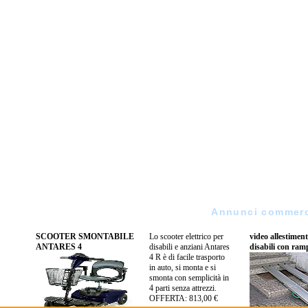
Annunci commerci
SCOOTER SMONTABILE
Lo scooter elettrico per
video allestimen
ANTARES 4
disabili e anziani Antares
disabili con ram
4 R è di facile trasporto
in auto, si monta e si
smonta con semplicità in
4 parti senza attrezzi.
OFFERTA: 813,00 €