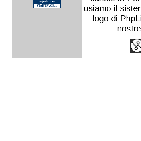
Segnalato su
usiamo il siste
STARTPAGE.it
logo di PhpLis
nostr