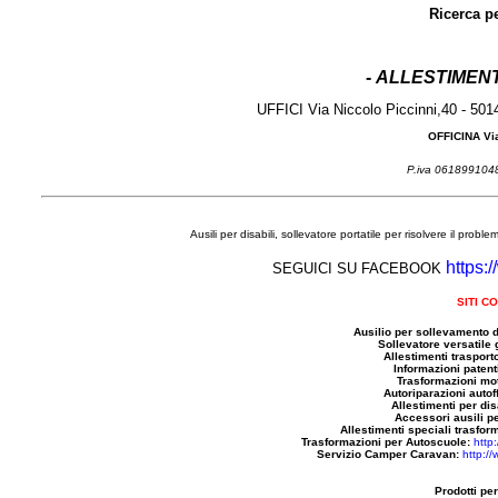
Ricerca p
-
ALLESTIMENT
UFFICI Via Niccolo Piccinni,40 - 50
OFFICINA Via
P.iva 06189910
Ausili per disabili, sollevatore portatile per risolvere il prob
https:
SEGUICI SU FACEBOOK
SITI C
Ausilio per sollevamento d
Sollevatore versatile 
Allestimenti trasporto
Informazioni patenti
Trasformazioni mot
Autoriparazioni autoff
Allestimenti per dis
Accessori ausili pe
Allestimenti speciali trasfor
Trasformazioni per Autoscuole:
http
Servizio Camper Caravan:
http:/
Prodotti per