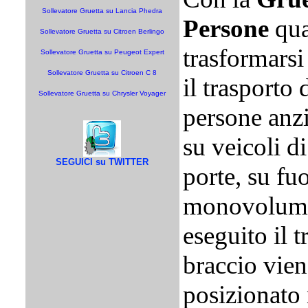
Sollevatore Gruetta su Lancia Phedra
Persone
qua
Sollevatore Gruetta su Citroen Berlingo
trasformarsi
Sollevatore Gruetta su Peugeot Expert
Sollevatore Gruetta su Citroen C 8
il trasporto 
Sollevatore Gruetta su Chrysler Voyager
persone anzi
su veicoli di
SEGUICI su TWITTER
porte, su fuo
monovolumi
eseguito il t
braccio viene
posizionato 