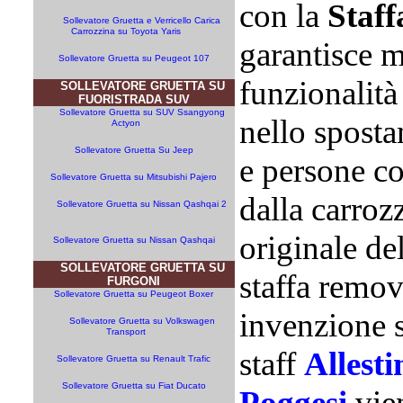
con la
Staff
Sollevatore Gruetta e Verricello Carica
Carrozzina su Toyota Yaris
garantisce 
Sollevatore Gruetta su Peugeot 107
funzionalità
SOLLEVATORE GRUETTA SU
FUORISTRADA SUV
Sollevatore Gruetta su SUV Ssangyong
nello sposta
Actyon
Sollevatore Gruetta Su Jeep
e persone co
Sollevatore Gruetta su Mitsubishi Pajero
dalla carrozz
Sollevatore Gruetta su Nissan Qashqai 2
originale de
Sollevatore Gruetta su Nissan Qashqai
SOLLEVATORE GRUETTA SU
staffa remov
FURGONI
Sollevatore Gruetta su Peugeot Boxer
invenzione 
Sollevatore Gruetta su Volkswagen
Transport
staff
Allesti
Sollevatore Gruetta su Renault Trafic
Sollevatore Gruetta su Fiat Ducato
Poggesi,
vie