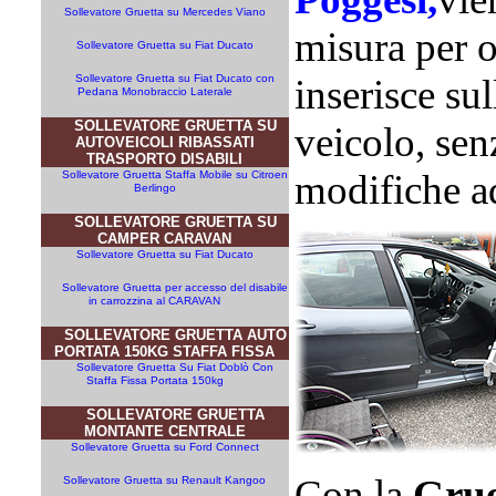
Sollevatore Gruetta su Mercedes Viano
misura per o
Sollevatore Gruetta su Fiat Ducato
Sollevatore Gruetta su Fiat Ducato con
inserisce sul
Pedana Monobraccio Laterale
SOLLEVATORE GRUETTA SU
veicolo, sen
AUTOVEICOLI RIBASSATI
TRASPORTO DISABILI
modifiche a
Sollevatore Gruetta Staffa Mobile su Citroen
Berlingo
SOLLEVATORE GRUETTA SU
CAMPER CARAVAN
Sollevatore Gruetta su Fiat Ducato
Sollevatore Gruetta per accesso del disabile
in carrozzina al CARAVAN
SOLLEVATORE GRUETTA AUTO
PORTATA 150KG STAFFA FISSA
Sollevatore Gruetta Su Fiat Doblò Con
Staffa Fissa Portata 150kg
SOLLEVATORE GRUETTA
MONTANTE CENTRALE
Sollevatore Gruetta su Ford Connect
Con la
Grue
Sollevatore Gruetta su Renault Kangoo