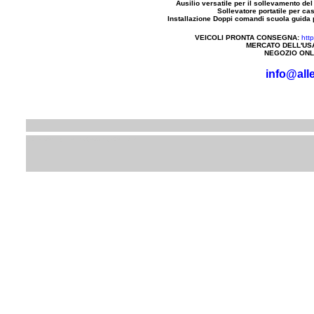
Ausilio versatile per il sollevamento del
Sollevatore portatile per ca
Installazione Doppi comandi scuola guida pe
VEICOLI PRONTA CONSEGNA:
htt
MERCATO DELL'US
NEGOZIO ONL
info@alle
Siti e servizi della stessa categoria