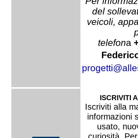
Per informazi
del solleva
veicoli, app
p
telefon
a
Federic
progetti@alle
ISCRIVITI 
Iscriviti alla m
informazioni s
usato, nuo
curiosità. Per