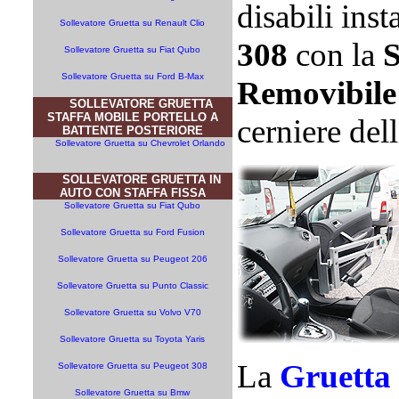
disabili inst
Sollevatore Gruetta su Renault Clio
308
con la
S
Sollevatore Gruetta su Fiat Qubo
Sollevatore Gruetta su Ford B-Max
Removibile
SOLLEVATORE GRUETTA
STAFFA MOBILE PORTELLO A
cerniere dell
BATTENTE POSTERIORE
Sollevatore Gruetta su Chevrolet Orlando
SOLLEVATORE GRUETTA IN
AUTO CON STAFFA FISSA
Sollevatore Gruetta su Fiat Qubo
Sollevatore Gruetta su Ford Fusion
Sollevatore Gruetta su Peugeot 206
Sollevatore Gruetta su Punto Classic
Sollevatore Gruetta su Volvo V70
Sollevatore Gruetta su Toyota Yaris
La
Gruetta 
Sollevatore Gruetta su Peugeot 308
Sollevatore Gruetta su Bmw