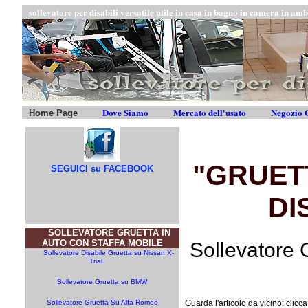
sollevatore per disabili versatile utile in casa in bagno in camera in amb
Dove Siamo
Mercato dell'usato
Negozio O
Home Page
"GRUET
SEGUICI su FACEBOOK
DI
SOLLEVATORE GRUETTA IN
AUTO CON STAFFA MOBILE
Sollevatore 
Sollevatore Disabile Gruetta su Nissan X-
Trial
Sollevatore Gruetta su BMW
Sollevatore Gruetta Su Alfa Romeo
Guarda l'articolo da vicino: clicc