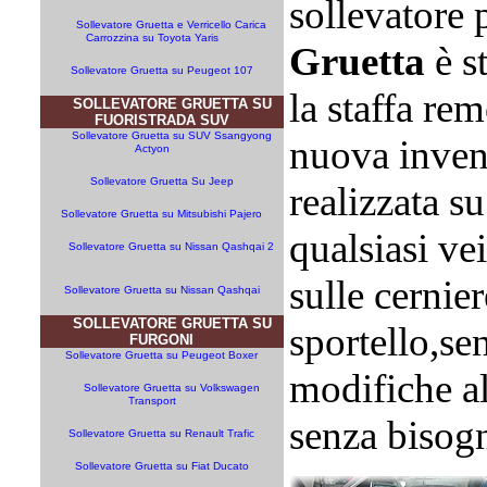
sollevatore p
Sollevatore Gruetta e Verricello Carica
Carrozzina su Toyota Yaris
Gruetta
è s
Sollevatore Gruetta su Peugeot 107
la staffa re
SOLLEVATORE GRUETTA SU
FUORISTRADA SUV
Sollevatore Gruetta su SUV Ssangyong
nuova inven
Actyon
Sollevatore Gruetta Su Jeep
realizzata s
Sollevatore Gruetta su Mitsubishi Pajero
qualsiasi vei
Sollevatore Gruetta su Nissan Qashqai 2
sulle cernier
Sollevatore Gruetta su Nissan Qashqai
SOLLEVATORE GRUETTA SU
sportello,se
FURGONI
Sollevatore Gruetta su Peugeot Boxer
modifiche al
Sollevatore Gruetta su Volkswagen
Transport
senza bisogn
Sollevatore Gruetta su Renault Trafic
Sollevatore Gruetta su Fiat Ducato