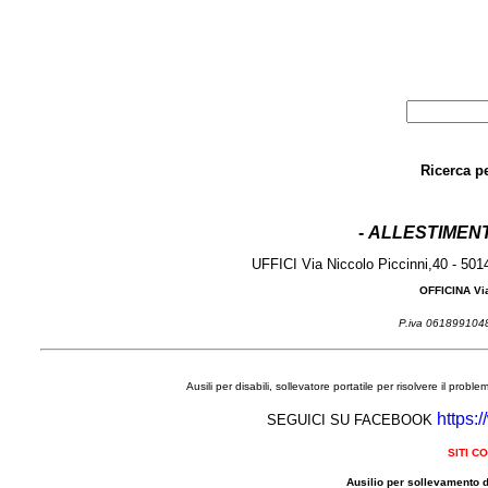
Ricerca p
-
ALLESTIMENT
UFFICI Via Niccolo Piccinni,40 - 50
OFFICINA Via
P.iva 06189910
Ausili per disabili, sollevatore portatile per risolvere il prob
https:
SEGUICI SU FACEBOOK
SITI C
Ausilio per sollevamento d