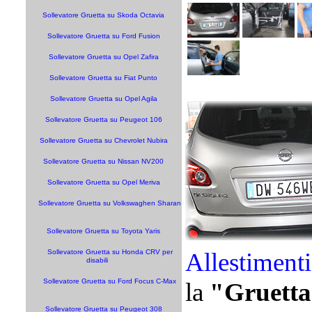
Sollevatore Gruetta su Skoda Octavia
Sollevatore Gruetta su Ford Fusion
Sollevatore Gruetta su Opel Zafira
Sollevatore Gruetta su Fiat Punto
Sollevatore Gruetta su Opel Agila
Sollevatore Gruetta su Peugeot 106
Sollevatore Gruetta su Chevrolet Nubira
Sollevatore Gruetta su Nissan NV200
Sollevatore Gruetta su Opel Meriva
Sollevatore Gruetta su Volkswaghen Sharan
Sollevatore Gruetta su Toyota Yaris
Sollevatore Gruetta su Honda CRV per
Allestiment
disabili
Sollevatore Gruetta su Ford Focus C-Max
la
"Gruetta
Sollevatore Gruetta su Peugeot 308