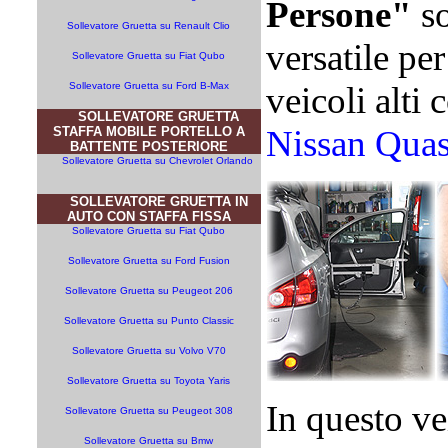
Persone"
so
Sollevatore Gruetta su Renault Clio
versatile per
Sollevatore Gruetta su Fiat Qubo
Sollevatore Gruetta su Ford B-Max
veicoli alti 
SOLLEVATORE GRUETTA
Nissan Quas
STAFFA MOBILE PORTELLO A
BATTENTE POSTERIORE
Sollevatore Gruetta su Chevrolet Orlando
SOLLEVATORE GRUETTA IN
AUTO CON STAFFA FISSA
Sollevatore Gruetta su Fiat Qubo
Sollevatore Gruetta su Ford Fusion
Sollevatore Gruetta su Peugeot 206
Sollevatore Gruetta su Punto Classic
Sollevatore Gruetta su Volvo V70
Sollevatore Gruetta su Toyota Yaris
In questo ve
Sollevatore Gruetta su Peugeot 308
Sollevatore Gruetta su Bmw