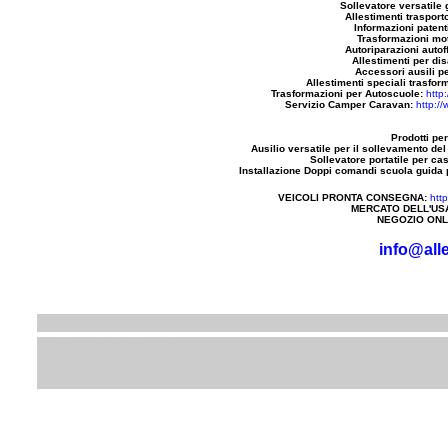
Sollevatore versatile 
Allestimenti trasporto
Informazioni patenti
Trasformazioni mot
Autoriparazioni autoff
Allestimenti per dis
Accessori ausili pe
Allestimenti speciali trasfor
Trasformazioni per Autoscuole:
http
Servizio Camper Caravan:
http:/
Prodotti per
Ausilio versatile per il sollevamento del
Sollevatore portatile per ca
Installazione Doppi comandi scuola guida pe
VEICOLI PRONTA CONSEGNA:
htt
MERCATO DELL'US
NEGOZIO ONL
info@alle
Siti e servizi della stessa categoria