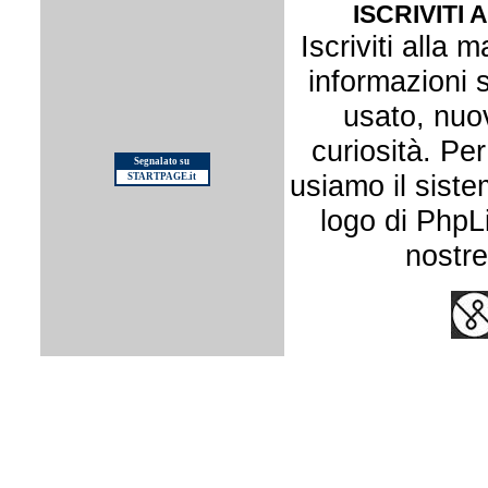
ISCRIVITI 
Iscriviti alla m
informazioni s
usato, nuo
curiosità. Per
Segnalato su
usiamo il siste
STARTPAGE.it
logo di PhpLis
nostr