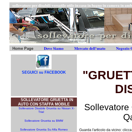
sollevatore per disabili versatile utile in casa in bagno in camera in amb
Dove Siamo
Mercato dell'usato
Negozio O
Home Page
"GRUET
SEGUICI su FACEBOOK
DI
SOLLEVATORE GRUETTA IN
AUTO CON STAFFA MOBILE
Sollevatore
Sollevatore Disabile Gruetta su Nissan X-
Trial
Q
Sollevatore Gruetta su BMW
Sollevatore Gruetta Su Alfa Romeo
Guarda l'articolo da vicino: clicc