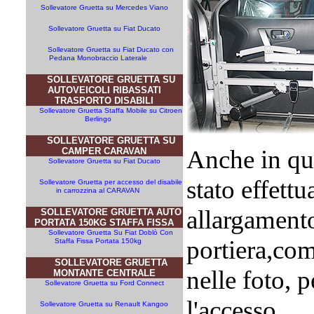
Sollevatore Gruetta su Mercedes Viano
Sollevatore Gruetta su Fiat Ducato
Sollevatore Gruetta su Fiat Ducato con
Pedana Monobraccio Laterale
SOLLEVATORE GRUETTA SU
AUTOVEICOLI RIBASSATI
TRASPORTO DISABILI
Sollevatore Gruetta Staffa Mobile su Citroen
Berlingo
SOLLEVATORE GRUETTA SU
Anche in qu
CAMPER CARAVAN
Sollevatore Gruetta su Fiat Ducato
stato effettu
Sollevatore Gruetta per accesso del disabile
in carrozzina al CARAVAN
allargamento
SOLLEVATORE GRUETTA AUTO
PORTATA 150KG STAFFA FISSA
Sollevatore Gruetta Su Fiat Doblò Con
portiera,com
Staffa Fissa Portata 150kg
SOLLEVATORE GRUETTA
nelle foto, p
MONTANTE CENTRALE
Sollevatore Gruetta su Ford Connect
l'accesso.
Sollevatore Gruetta su Renault Kangoo