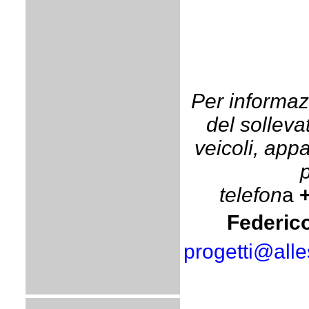
Per informazi
del solleva
veicoli, app
p
telefon
a
Federic
progetti@alle