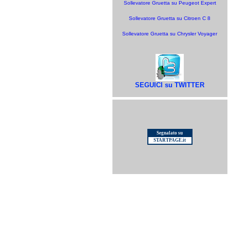
Sollevatore Gruetta su Peugeot Expert
Sollevatore Gruetta su Citroen C 8
Sollevatore Gruetta su Chrysler Voyager
SEGUICI su TWITTER
Segnalato su
STARTPAGE.it