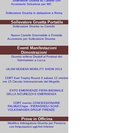
Sollevatore Gruetta su Carrello con
Accessorio Soluzione per WC
Sollevatore Gruetta in abitazione a Roma
Sollevatore Gruetta Portatile
Sollevatore Gruetta su Carrello
Nuovo Carrello Smontabile e Portatile
Accessorio per Sollevatore Gruetta
Eventi Manifestazioni
Dimostrazioni
Gruetta solleva Disabili al Festival del
Volontariato a Lucca
UILDM MODENA MOBILITY SHOW 2013
CDRT Kart Trophy Round 3 sabato 12 ottobre
ore 15 Circuito Internazionale del Mugello
EXPO EMERGENZE FIERA BIENNALE
DELLA SICUREZZA E EMERGENZA
CDRT evento CONCESSIONARIE
PALMUCCIspa - PIERAGNOLI SCAR -
VOLKSWAGEN GROUP FIRENZE
Prove in Officina
Modifica Imbragatura Gruetta per Persona
con Amputazioni agli Arti Inferiori