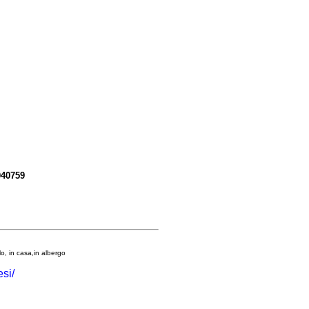
040759
olo, in casa,in albergo
si/