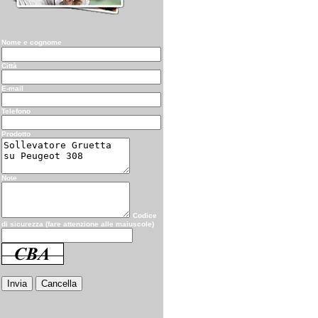
Nome e cognome
Città
E-mail
Telefono
Prodotto
Note
Codice
di sicurezza (fare attenzione alle maiuscole)