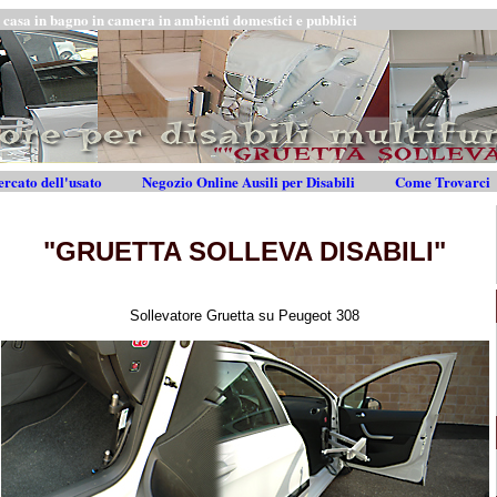
in casa in bagno in camera in ambienti domestici e pubblici
rcato dell'usato
Negozio Online Ausili per Disabili
Come Trovarci
"GRUETTA SOLLEVA DISABILI"
Sollevatore Gruetta su Peugeot 308