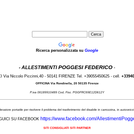
Ricerca personalizzata su
Google
POGGESI FEDERICO
-
ALLESTIMENTI
-
I Via Niccolo Piccinni,40 - 50141 FIRENZE Tel. +39055450625 - cell.
+3394
OFFICINA Via Rondinella, 20 50135 Firenze
P.iva 06189910489 Cod, Fisc. PGGFRC69E12D612Y
ollevatore portatile per risolvere il problema del trasferimento del disabile in carrozzina, in autoveic
https://www.facebook.com/AllestimentiPogge
GUICI SU FACEBOOK
SITI CONSIGLIATI SITI PARTNER