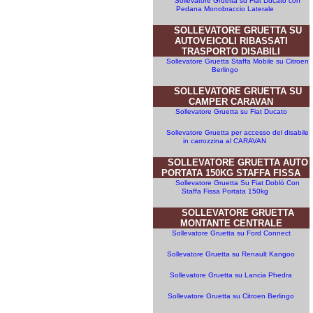
Sollevatore Gruetta su Fiat Ducato con
Pedana Monobraccio Laterale
SOLLEVATORE GRUETTA SU
AUTOVEICOLI RIBASSATI
TRASPORTO DISABILI
Sollevatore Gruetta Staffa Mobile su Citroen
Berlingo
SOLLEVATORE GRUETTA SU
CAMPER CARAVAN
Sollevatore Gruetta su Fiat Ducato
Sollevatore Gruetta per accesso del disabile
in carrozzina al CARAVAN
SOLLEVATORE GRUETTA AUTO
PORTATA 150KG STAFFA FISSA
Sollevatore Gruetta Su Fiat Doblò Con
Staffa Fissa Portata 150kg
SOLLEVATORE GRUETTA
MONTANTE CENTRALE
Sollevatore Gruetta su Ford Connect
Sollevatore Gruetta su Renault Kangoo
Sollevatore Gruetta su Lancia Phedra
Sollevatore Gruetta su Citroen Berlingo