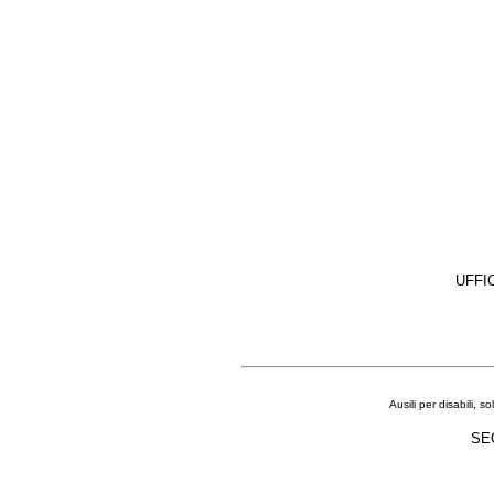
UFFIC
Ausili per disabili, s
SE