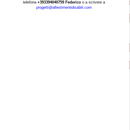
telefon
a
+393394040759
Federico
o a scrivere a
progetti@allestimentidisabili.com