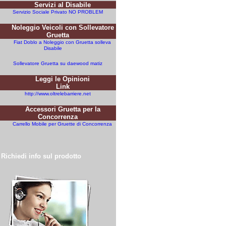
Servizi al Disabile
Servizio Sociale Privato NO PROBLEM
Noleggio Veicoli con Sollevatore
Gruetta
Fiat Doblo a Noleggio con Gruetta solleva
Disabile
Sollevatore Gruetta su daewood matiz
Leggi le Opinioni
Link
http://www.oltrelebarriere.net
Accessori Gruetta per la
Concorrenza
Carrello Mobile per Gruette di Concorrenza
Richiedi info sul prodotto