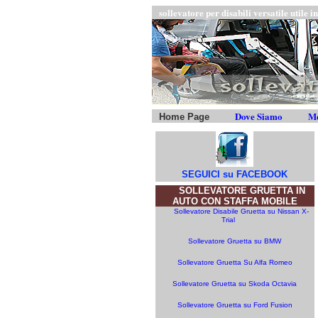
sollevatore per disabili versatile utile 
Dove Siamo
Me
Home Page
SEGUICI su FACEBOOK
SOLLEVATORE GRUETTA IN
AUTO CON STAFFA MOBILE
Sollevatore Disabile Gruetta su Nissan X-
Trial
Sollevatore Gruetta su BMW
Sollevatore Gruetta Su Alfa Romeo
Sollevatore Gruetta su Skoda Octavia
Sollevatore Gruetta su Ford Fusion